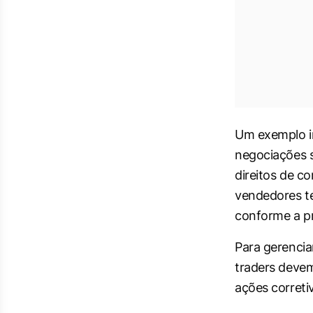
Um exemplo i
negociações se
direitos de c
vendedores te
conforme a p
Para gerencia
traders devem
ações correti