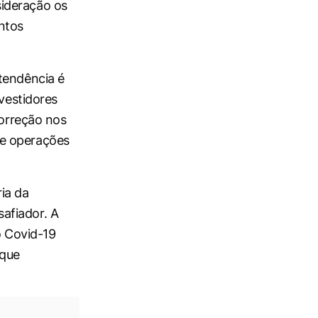
sideração os
ntos
tendência é
nvestidores
correção nos
de operações
ia da
afiador. A
o Covid-19
 que