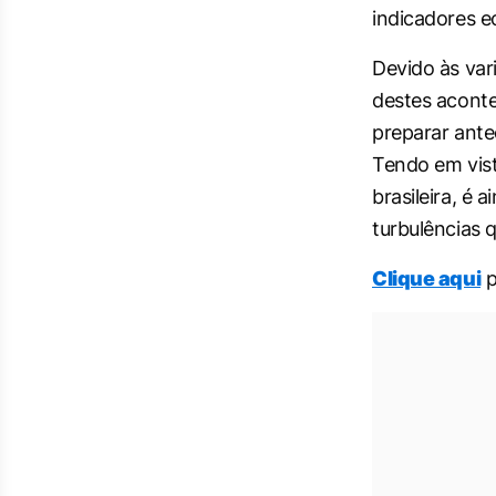
indicadores 
Devido às var
destes aconte
preparar ant
Tendo em vist
brasileira, é 
turbulências 
Clique aqui
p