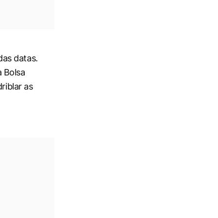
das datas.
a Bolsa
riblar as