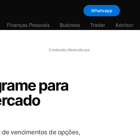
Whatsapp
Finanças Pessoais
Business
Trader
Advisor
Conteúdo oferecido por
grame para
ercado
as de vencimentos de opções,