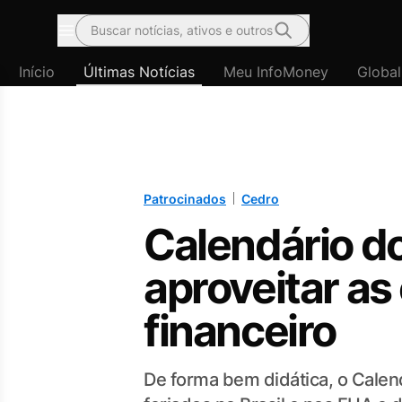
Buscar notícias, ativos e outros
Menu
Início
Últimas Notícias
Meu InfoMoney
Global
Patrocinados
Cedro
Calendário d
aproveitar a
financeiro
De forma bem didática, o Calen