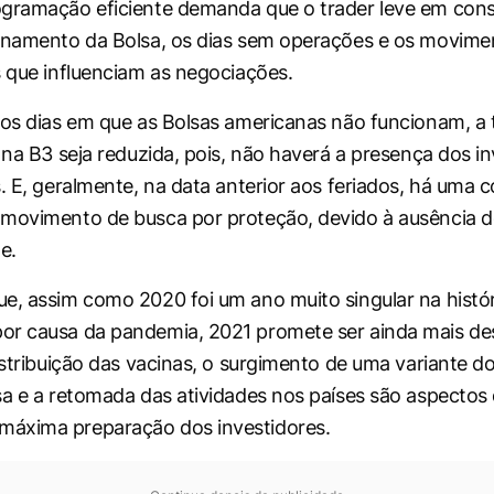
ogramação eficiente demanda que o trader leve em con
onamento da Bolsa, os dias sem operações e os movime
s que influenciam as negociações.
nos dias em que as Bolsas americanas não funcionam, a 
z na B3 seja reduzida, pois, não haverá a presença dos i
s. E, geralmente, na data anterior aos feriados, há uma 
 movimento de busca por proteção, devido à ausência 
e.
e, assim como 2020 foi um ano muito singular na histór
r causa da pandemia, 2021 promete ser ainda mais des
distribuição das vacinas, o surgimento de uma variante d
sa e a retomada das atividades nos países são aspectos
áxima preparação dos investidores.