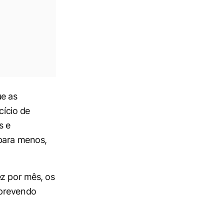
e as
cício de
s e
 para menos,
ez por mês, os
 prevendo