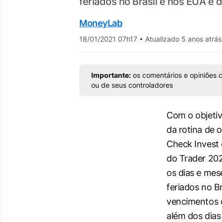
feriados no Brasil e nos EUA e d
MoneyLab
18/01/2021 07h17
•
Atualizado 5 anos atrás
Importante:
os comentários e opiniões c
ou de seus controladores
Com o objetiv
da rotina de 
Check Invest 
do Trader 20
os dias e mes
feriados no Br
vencimentos 
além dos dias