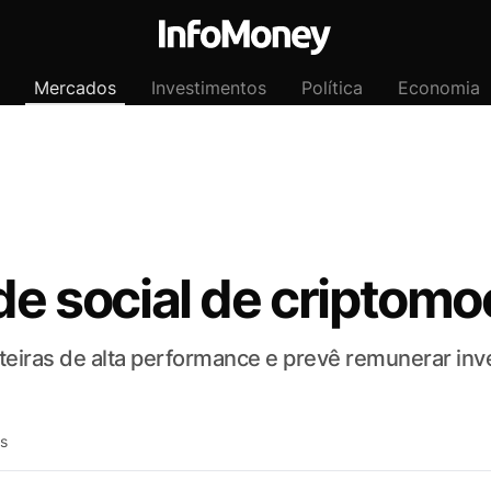
Mercados
Investimentos
Política
Economia
ede social de criptom
rteiras de alta performance e prevê remunerar in
ás