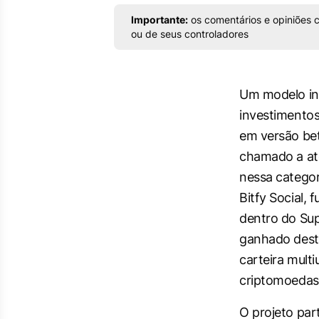
Importante:
os comentários e opiniões c
ou de seus controladores
Um modelo ino
investimento
em versão bet
chamado a at
nessa categor
Bitfy Social, 
dentro do Sup
ganhado dest
carteira multi
criptomoedas 
O projeto pa