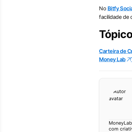
No
Bitfy Soci
facilidade de 
Tópico
Carteira de C
Money Lab
MoneyLab 
com criat