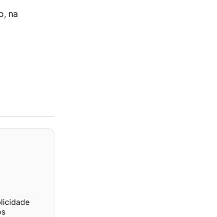
o, na
licidade
os