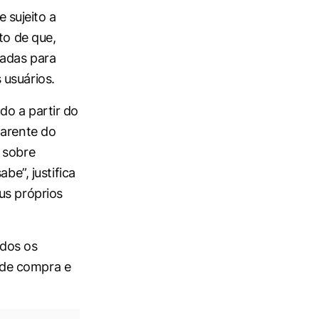
 sujeito a
to de que,
vadas para
 usuários.
do a partir do
parente do
 sobre
be”, justifica
us próprios
odos os
 de compra e