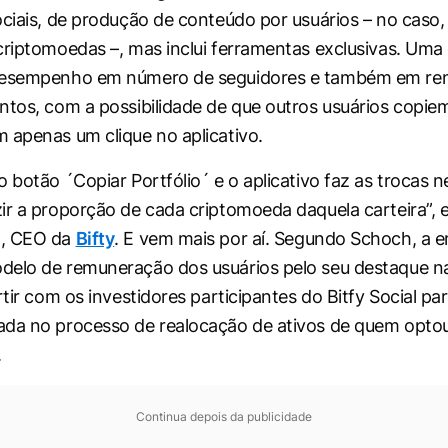
ociais, de produção de conteúdo por usuários – no caso,
criptomoedas –, mas inclui ferramentas exclusivas. Uma 
desempenho em número de seguidores e também em ren
ntos, com a possibilidade de que outros usuários copiem
 apenas um clique no aplicativo.
 botão ´Copiar Portfólio´ e o aplicativo faz as trocas n
ir a proporção de cada criptomoeda daquela carteira”, e
h, CEO da
Bifty
. E vem mais por aí. Segundo Schoch, a 
elo de remuneração dos usuários pelo seu destaque na 
rtir com os investidores participantes do Bitfy Social pa
da no processo de realocação de ativos de quem optou
.
Continua depois da publicidade