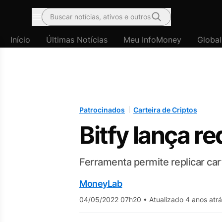
Buscar notícias, ativos e outros
Menu
Início
Últimas Notícias
Meu InfoMoney
Global
Patrocinados
Carteira de Criptos
Bitfy lança r
Ferramenta permite replicar ca
MoneyLab
04/05/2022 07h20
•
Atualizado 4 anos atr