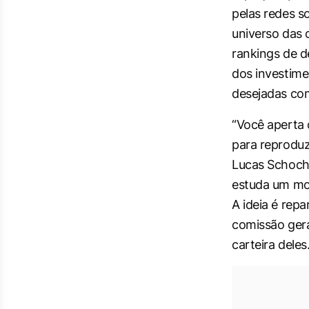
pelas redes s
universo das 
rankings de 
dos investime
desejadas com
“Você aperta o
para reproduz
Lucas Schoc
estuda um mod
A ideia é repa
comissão gera
carteira deles