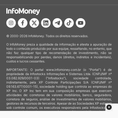
© 2000-2026 InfoMoney. Todos os direitos reservados.
O InfoMoney preza a qualidade da informação e atesta a apuração de
todo o conteúdo produzido por sua equipe, ressaltando, no entanto, que
não faz qualquer tipo de recomendação de investimento, não se
responsabilizando por perdas, danos (diretos, indiretos e incidentais),
custos e lucros cessantes.
IMPORTANTE: O portal www.infomoney.com.br (o "Portal") é de
propriedade da Infostocks Informações e Sistemas Ltda. (CNPJ/MF nº
03.082.929/0001-03) ("Infostocks"), sociedade controlada,
indiretamente, pela XP Controle Participações S/A (CNPJ/MF nº
09.163.677/0001-15), sociedade holding que controla as empresas do
XP Inc. O XP Inc tem em sua composição empresas que exercem
atividades de: corretoras de valores mobiliários, banco, seguradora,
corretora de seguros, análise de investimentos de valores mobiliários,
gestoras de recursos de terceiros. Apesar de as Sociedades XP estarem
sob controle comum, os executivos responsáveis pela Infostocks são
totalmente independentes e as notícias, matérias e opiniões veiculadas
no Portal não são, sob qualquer aspecto, direcionadas e/ou