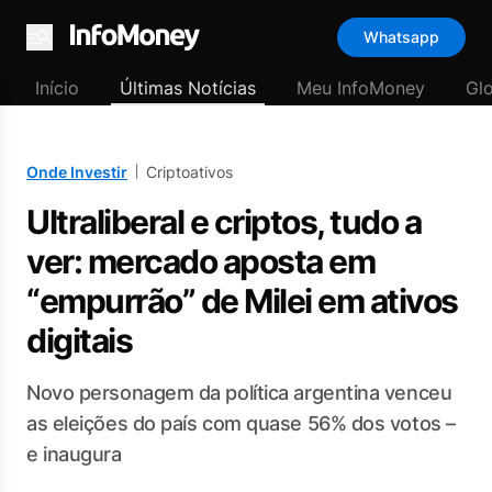
Whatsapp
Menu
Início
Últimas Notícias
Meu InfoMoney
Gl
Onde Investir
Criptoativos
Ultraliberal e criptos, tudo a
ver: mercado aposta em
“empurrão” de Milei em ativos
digitais
Novo personagem da política argentina venceu
as eleições do país com quase 56% dos votos –
e inaugura