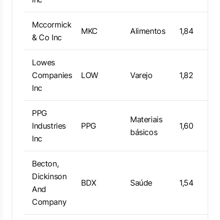
Mccormick
MKC
Alimentos
1,84
& Co Inc
Lowes
Companies
LOW
Varejo
1,82
Inc
PPG
Materiais
Industries
PPG
1,60
básicos
Inc
Becton,
Dickinson
BDX
Saúde
1,54
And
Company