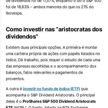
de dividendos foi de 17,57%, enquanto o do o S&P 500
foi de 18,63% – ambos menores do que os 21% do
Ibovespa.
Como investir nas “aristocratas dos
dividendos”
Existem duas principais opções. A primeira é montar
uma carteira própria de ações com papéis listados no
índice. Dá trabalho, pois requer o estudo de cada uma
das empresas escolhidas e o acompanhamento dos
balanços, fatos relevantes e pagamentos de
proventos.
A outra é
investir no fundo de índice (ETF)
que
acompanha o S&P Dividend Aristocrats. O principal
deles é o
ProShares S&P 500 Dividend Aristocrats
ETF
(NOBL). O fundo, listado na BZX Exchange,