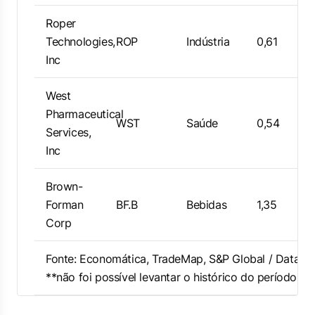
Roper
Technologies,
ROP
Indústria
0,61
Inc
West
Pharmaceutical
WST
Saúde
0,54
Services,
Inc
Brown-
Forman
BF.B
Bebidas
1,35
Corp
Fonte: Economática, TradeMap, S&P Global / Data re
**não foi possível levantar o histórico do período