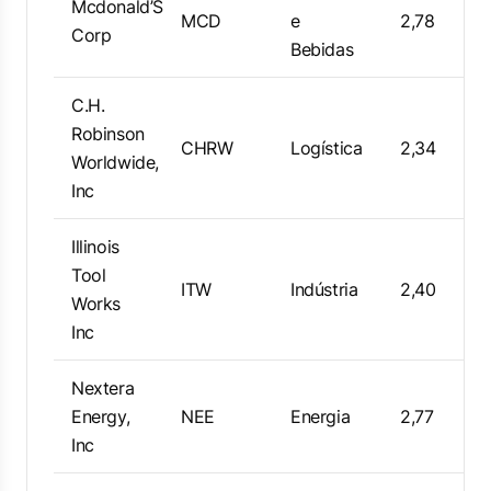
Mcdonald’S
MCD
e
2,78
Corp
Bebidas
C.H.
Robinson
CHRW
Logística
2,34
Worldwide,
Inc
Illinois
Tool
ITW
Indústria
2,40
Works
Inc
Nextera
Energy,
NEE
Energia
2,77
Inc