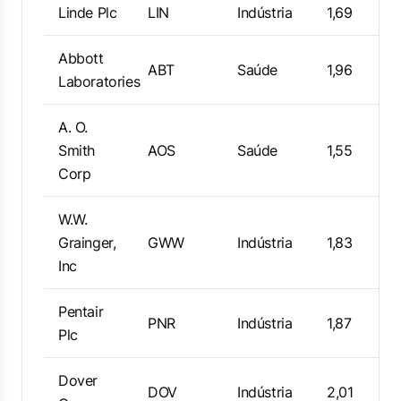
Linde Plc
LIN
Indústria
1,69
Abbott
ABT
Saúde
1,96
Laboratories
A. O.
Smith
AOS
Saúde
1,55
Corp
W.W.
Grainger,
GWW
Indústria
1,83
Inc
Pentair
PNR
Indústria
1,87
Plc
Dover
DOV
Indústria
2,01