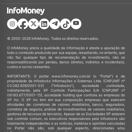
© 2000-2026 InfoMoney. Todos os direitos reservados.
O InfoMoney preza a qualidade da informação e atesta a apuração de
todo o conteúdo produzido por sua equipe, ressaltando, no entanto, que
não faz qualquer tipo de recomendação de investimento, não se
responsabilizando por perdas, danos (diretos, indiretos e incidentais),
custos e lucros cessantes.
IMPORTANTE: O portal www.infomoney.com.br (o "Portal") é de
propriedade da Infostocks Informações e Sistemas Ltda. (CNPJ/MF nº
03.082.929/0001-03) ("Infostocks"), sociedade controlada,
indiretamente, pela XP Controle Participações S/A (CNPJ/MF nº
09.163.677/0001-15), sociedade holding que controla as empresas do
XP Inc. O XP Inc tem em sua composição empresas que exercem
atividades de: corretoras de valores mobiliários, banco, seguradora,
corretora de seguros, análise de investimentos de valores mobiliários,
gestoras de recursos de terceiros. Apesar de as Sociedades XP estarem
sob controle comum, os executivos responsáveis pela Infostocks são
totalmente independentes e as notícias, matérias e opiniões veiculadas
no Portal não são, sob qualquer aspecto, direcionadas e/ou