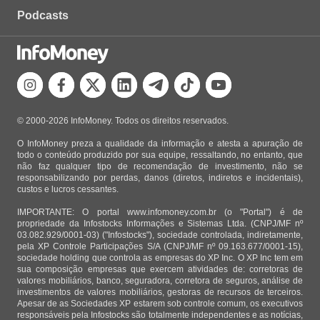
Podcasts
© 2000-2026 InfoMoney. Todos os direitos reservados.
O InfoMoney preza a qualidade da informação e atesta a apuração de
todo o conteúdo produzido por sua equipe, ressaltando, no entanto, que
não faz qualquer tipo de recomendação de investimento, não se
responsabilizando por perdas, danos (diretos, indiretos e incidentais),
custos e lucros cessantes.
IMPORTANTE: O portal www.infomoney.com.br (o "Portal") é de
propriedade da Infostocks Informações e Sistemas Ltda. (CNPJ/MF nº
03.082.929/0001-03) ("Infostocks"), sociedade controlada, indiretamente,
pela XP Controle Participações S/A (CNPJ/MF nº 09.163.677/0001-15),
sociedade holding que controla as empresas do XP Inc. O XP Inc tem em
sua composição empresas que exercem atividades de: corretoras de
valores mobiliários, banco, seguradora, corretora de seguros, análise de
investimentos de valores mobiliários, gestoras de recursos de terceiros.
Apesar de as Sociedades XP estarem sob controle comum, os executivos
responsáveis pela Infostocks são totalmente independentes e as notícias,