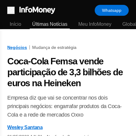
Whatsapp
Menu
Início
Últimas Notícias
Meu InfoMoney
Globa
Negócios
Mudança de estratégia
Coca-Cola Femsa vende
participação de 3,3 bilhões de
euros na Heineken
Empresa diz que vai se concentrar nos dois
principais negócios: engarrafar produtos da Coca-
Cola e a rede de mercados Oxxo
Wesley Santana