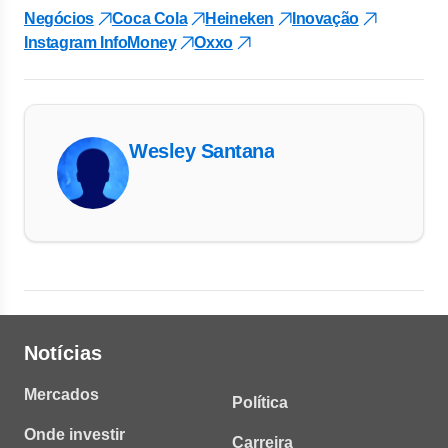
Negócios
Coca Cola
Heineken
Inovação
Instagram InfoMoney
Oxxo
Wesley Santana
Notícias
Mercados
Política
Onde investir
Carreira