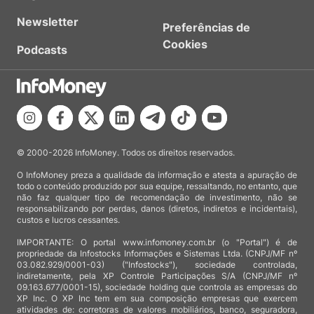
Newsletter
Preferências de
Cookies
Podcasts
© 2000-2026 InfoMoney. Todos os direitos reservados.
O InfoMoney preza a qualidade da informação e atesta a apuração de
todo o conteúdo produzido por sua equipe, ressaltando, no entanto, que
não faz qualquer tipo de recomendação de investimento, não se
responsabilizando por perdas, danos (diretos, indiretos e incidentais),
custos e lucros cessantes.
IMPORTANTE: O portal www.infomoney.com.br (o "Portal") é de
propriedade da Infostocks Informações e Sistemas Ltda. (CNPJ/MF nº
03.082.929/0001-03) ("Infostocks"), sociedade controlada,
indiretamente, pela XP Controle Participações S/A (CNPJ/MF nº
09.163.677/0001-15), sociedade holding que controla as empresas do
XP Inc. O XP Inc tem em sua composição empresas que exercem
atividades de: corretoras de valores mobiliários, banco, seguradora,