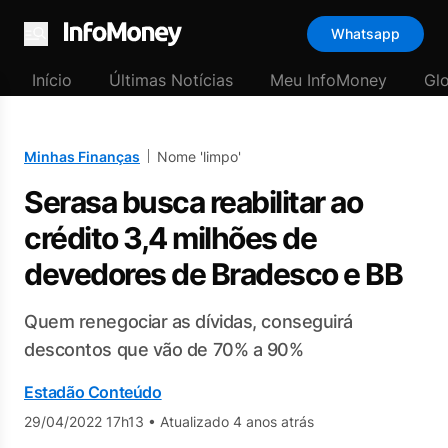
Whatsapp
Menu
Início
Últimas Notícias
Meu InfoMoney
Gl
Minhas Finanças
Nome 'limpo'
Serasa busca reabilitar ao
crédito 3,4 milhões de
devedores de Bradesco e BB
Quem renegociar as dívidas, conseguirá
descontos que vão de 70% a 90%
Estadão Conteúdo
29/04/2022 17h13
•
Atualizado 4 anos atrás