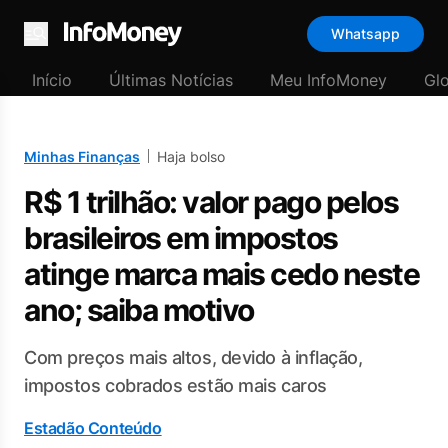
Whatsapp
Menu
Início
Últimas Notícias
Meu InfoMoney
Gl
Minhas Finanças
Haja bolso
R$ 1 trilhão: valor pago pelos
brasileiros em impostos
atinge marca mais cedo neste
ano; saiba motivo
Com preços mais altos, devido à inflação,
impostos cobrados estão mais caros
Estadão Conteúdo