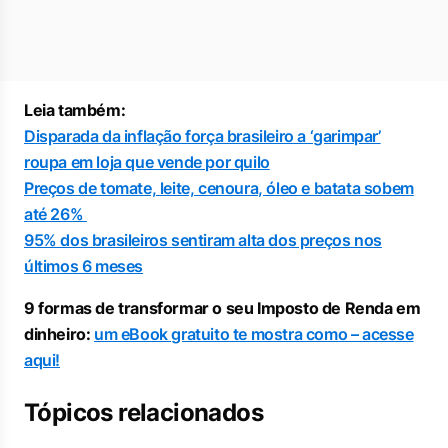
Leia também:
Disparada da inflação força brasileiro a ‘garimpar’
roupa em loja que vende por quilo
Preços de tomate, leite, cenoura, óleo e batata sobem
até 26%
95% dos brasileiros sentiram alta dos preços nos
últimos 6 meses
9 formas de transformar o seu Imposto de Renda em
dinheiro:
um eBook gratuito te mostra como – acesse
aqui!
Tópicos relacionados