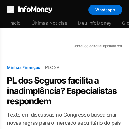
Whatsapp
Menu
Início
Últimas Notícias
Meu InfoMoney
Gl
Conteúdo editorial apoiado por
Minhas Finanças
PLC 29
PL dos Seguros facilita a
inadimplência? Especialistas
respondem
Texto em discussão no Congresso busca criar
novas regras para o mercado securitário do país