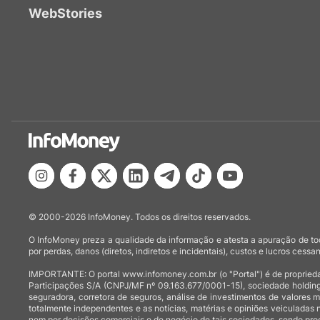
WebStories
© 2000-2026 InfoMoney. Todos os direitos reservados.
O InfoMoney preza a qualidade da informação e atesta a apuração de tod
por perdas, danos (diretos, indiretos e incidentais), custos e lucros cessan
IMPORTANTE: O portal www.infomoney.com.br (o "Portal") é de proprieda
Participações S/A (CNPJ/MF nº 09.163.677/0001-15), sociedade holding
seguradora, corretora de seguros, análise de investimentos de valores 
totalmente independentes e as notícias, matérias e opiniões veiculadas 
nem por decisões comerciais e de negócio de tais sociedades, sendo prod