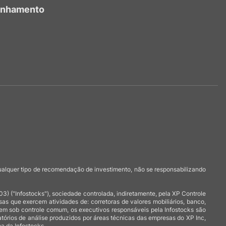
anhamento
qualquer tipo de recomendação de investimento, não se responsabilizando
 ("Infostocks"), sociedade controlada, indiretamente, pela XP Controle
 que exercem atividades de: corretoras de valores mobiliários, banco,
arem sob controle comum, os executivos responsáveis pela Infostocks são
atórios de análise produzidos por áreas técnicas das empresas do XP Inc,
a da Infostocks.