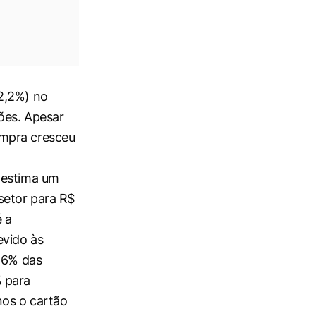
2,2%) no
ões. Apesar
ompra cresceu
 estima um
setor para R$
é a
evido às
3,6% das
 para
nos o cartão