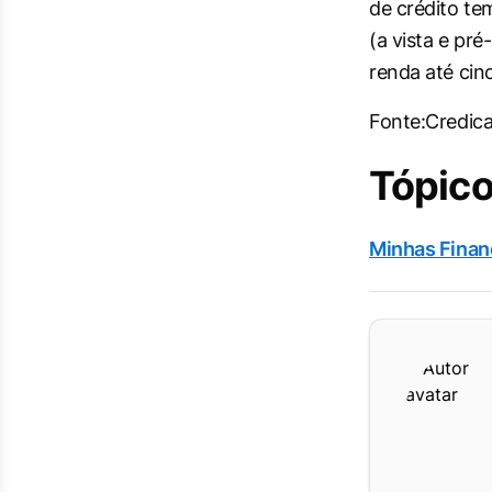
de crédito t
(a vista e pr
renda até cin
Fonte:Credic
Tópico
Minhas Finan