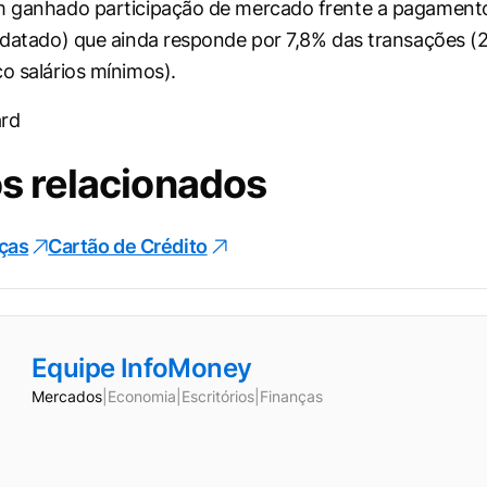
em ganhado participação de mercado frente a pagamen
é-datado) que ainda responde por 7,8% das transações (
co salários mínimos).
ard
s relacionados
ças
Cartão de Crédito
Equipe InfoMoney
Mercados
|
Economia
|
Escritórios
|
Finanças