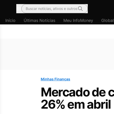
Buscar notícias, ativos e outros
Menu
Início
Últimas Notícias
Meu InfoMoney
Global
Minhas Finanças
Mercado de c
26% em abril