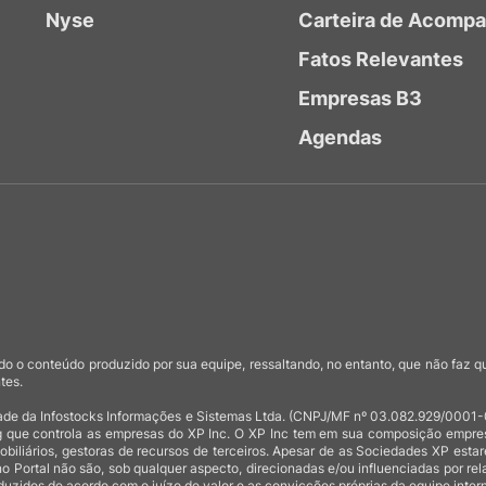
Nyse
Carteira de Acomp
Fatos Relevantes
Empresas B3
Agendas
o o conteúdo produzido por sua equipe, ressaltando, no entanto, que não faz 
tes.
de da Infostocks Informações e Sistemas Ltda. (CNPJ/MF nº 03.082.929/0001-03)
 que controla as empresas do XP Inc. O XP Inc tem em sua composição empresas
mobiliários, gestoras de recursos de terceiros. Apesar de as Sociedades XP est
no Portal não são, sob qualquer aspecto, direcionadas e/ou influenciadas por rel
uzidos de acordo com o juízo de valor e as convicções próprias da equipe intern