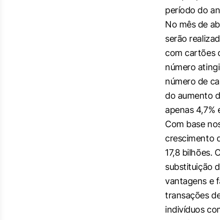
período do an
No mês de abr
serão realiza
com cartões 
número atingi
número de car
do aumento d
apenas 4,7% 
Com base nos 
crescimento d
17,8 bilhões.
substituição 
vantagens e f
transações d
indivíduos co