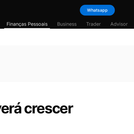
Whatsapp
Finanças Pessoais
Business
Trader
Advisor
erá crescer