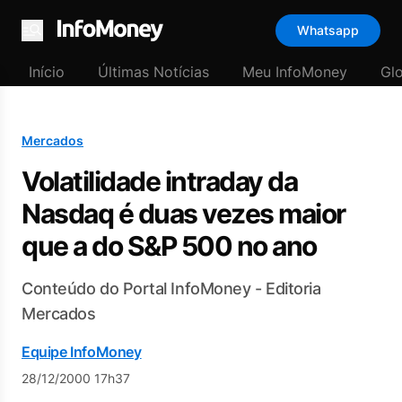
Whatsapp
Menu
Início
Últimas Notícias
Meu InfoMoney
Gl
Mercados
Volatilidade intraday da
Nasdaq é duas vezes maior
que a do S&P 500 no ano
Conteúdo do Portal InfoMoney - Editoria
Mercados
Equipe InfoMoney
28/12/2000 17h37