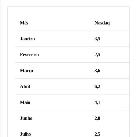
Mês
Nasdaq
Janeiro
3,5
Fevereiro
2,5
Março
3,6
Abril
6,2
Maio
4,1
Junho
2,8
Julho
2,5