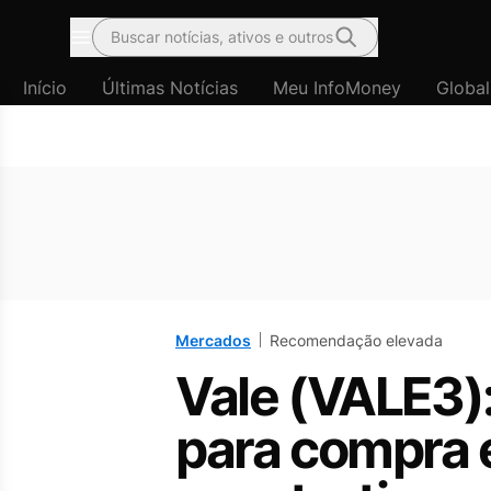
Buscar notícias, ativos e outros
Menu
Início
Últimas Notícias
Meu InfoMoney
Global
Mercados
Recomendação elevada
Vale (VALE3)
para compra e