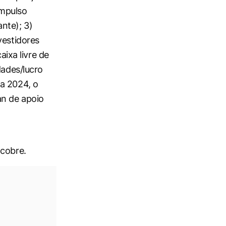
impulso
nte); 3)
vestidores
aixa livre de
dades/lucro
ra 2024, o
an de apoio
 cobre.