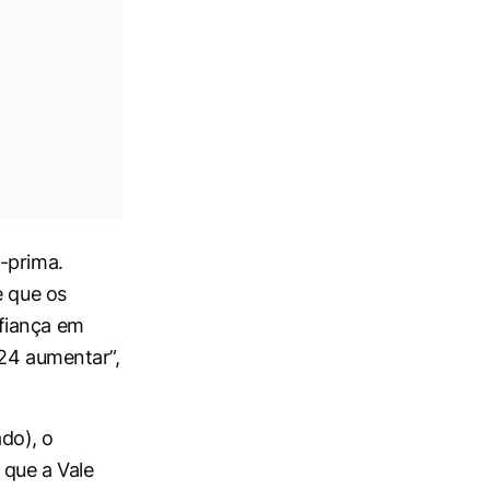
-prima.
e que os
fiança em
024 aumentar”,
do), o
 que a Vale