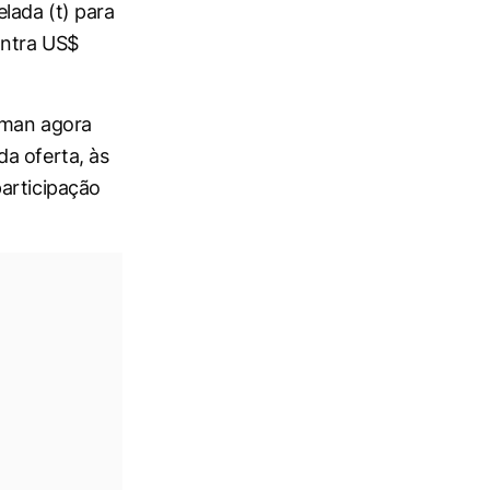
lada (t) para
ontra US$
dman agora
a oferta, às
articipação