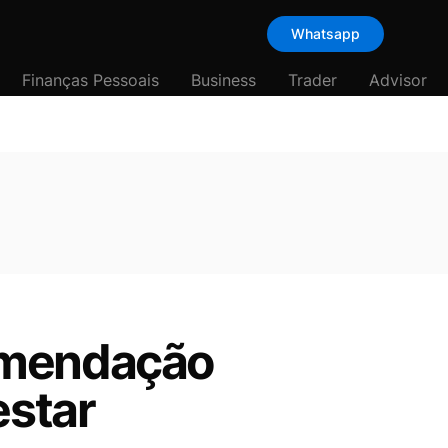
Whatsapp
Finanças Pessoais
Business
Trader
Advisor
omendação
estar