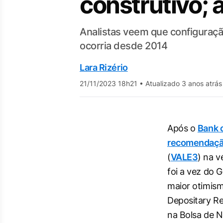
construtivo;
Analistas veem que configuraçã
ocorria desde 2014
Lara Rizério
21/11/2023 18h21
•
Atualizado 3 anos atrás
Após o
Bank o
recomendação
(
VALE3
) na v
foi a vez do 
maior otimis
Depositary Re
na Bolsa de N