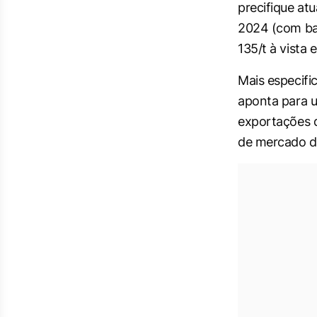
precifique at
2024 (com bas
135/t à vista
Mais especifi
aponta para u
exportações d
de mercado d