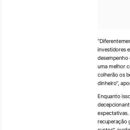
“Diferenteme
investidores 
desempenho d
uma melhor co
colherão os be
dinheiro”, apo
Enquanto isso
decepcionante
expectativas.
recuperação g
custos”, avalia