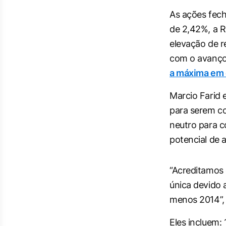
As ações fec
de 2,42%, a R
elevação de
com o avanço 
a máxima em 
Marcio Farid 
para serem c
neutro para c
potencial de 
“Acreditamos 
única devido 
menos 2014”, 
Eles incluem: