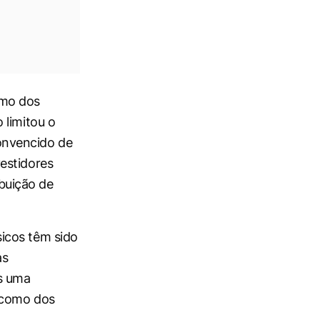
smo dos
 limitou o
onvencido de
estidores
ibuição de
icos têm sido
as
s uma
 como dos