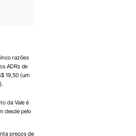
cinco razões
dos ADRs de
S$ 19,50 (um
).
to da Vale é
em desde pelo
enta preços de