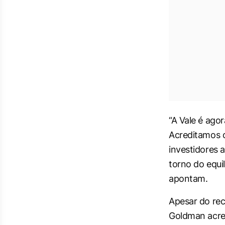
“A Vale é ago
Acreditamos q
investidores 
torno do equi
apontam.
Apesar do rec
Goldman acred