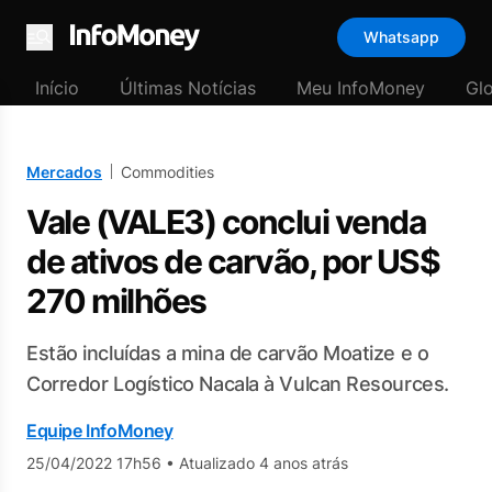
Whatsapp
Menu
Início
Últimas Notícias
Meu InfoMoney
Gl
Mercados
Commodities
Vale (VALE3) conclui venda
de ativos de carvão, por US$
270 milhões
Estão incluídas a mina de carvão Moatize e o
Corredor Logístico Nacala à Vulcan Resources.
Equipe InfoMoney
25/04/2022 17h56
•
Atualizado 4 anos atrás