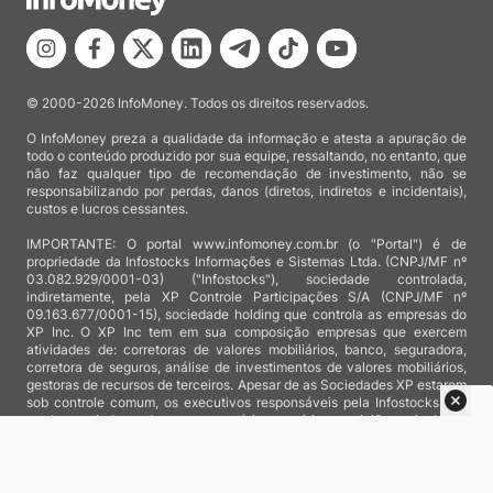
© 2000-2026 InfoMoney. Todos os direitos reservados.
O InfoMoney preza a qualidade da informação e atesta a apuração de
todo o conteúdo produzido por sua equipe, ressaltando, no entanto, que
não faz qualquer tipo de recomendação de investimento, não se
responsabilizando por perdas, danos (diretos, indiretos e incidentais),
custos e lucros cessantes.
IMPORTANTE: O portal www.infomoney.com.br (o "Portal") é de
propriedade da Infostocks Informações e Sistemas Ltda. (CNPJ/MF nº
03.082.929/0001-03) ("Infostocks"), sociedade controlada,
indiretamente, pela XP Controle Participações S/A (CNPJ/MF nº
09.163.677/0001-15), sociedade holding que controla as empresas do
XP Inc. O XP Inc tem em sua composição empresas que exercem
atividades de: corretoras de valores mobiliários, banco, seguradora,
corretora de seguros, análise de investimentos de valores mobiliários,
gestoras de recursos de terceiros. Apesar de as Sociedades XP estarem
sob controle comum, os executivos responsáveis pela Infostocks são
totalmente independentes e as notícias, matérias e opiniões veiculadas
no Portal não são, sob qualquer aspecto, direcionadas e/ou
influenciadas por relatórios de análise produzidos por áreas técnicas
das empresas do XP Inc, nem por decisões comerciais e de negócio de
tais sociedades, sendo produzidos de acordo com o juízo de valor e as