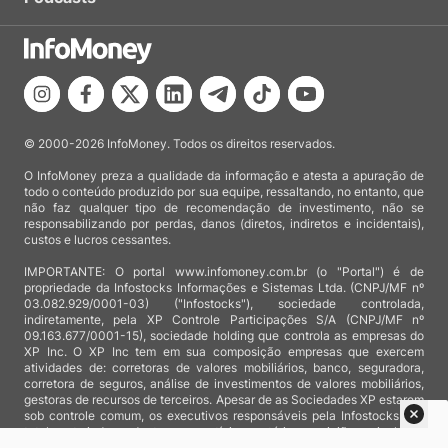
© 2000-2026 InfoMoney. Todos os direitos reservados.
O InfoMoney preza a qualidade da informação e atesta a apuração de
todo o conteúdo produzido por sua equipe, ressaltando, no entanto, que
não faz qualquer tipo de recomendação de investimento, não se
responsabilizando por perdas, danos (diretos, indiretos e incidentais),
custos e lucros cessantes.
IMPORTANTE: O portal www.infomoney.com.br (o "Portal") é de
propriedade da Infostocks Informações e Sistemas Ltda. (CNPJ/MF nº
03.082.929/0001-03) ("Infostocks"), sociedade controlada,
indiretamente, pela XP Controle Participações S/A (CNPJ/MF nº
09.163.677/0001-15), sociedade holding que controla as empresas do
XP Inc. O XP Inc tem em sua composição empresas que exercem
atividades de: corretoras de valores mobiliários, banco, seguradora,
corretora de seguros, análise de investimentos de valores mobiliários,
gestoras de recursos de terceiros. Apesar de as Sociedades XP estarem
sob controle comum, os executivos responsáveis pela Infostocks são
totalmente independentes e as notícias, matérias e opiniões veiculadas
no Portal não são, sob qualquer aspecto, direcionadas e/ou