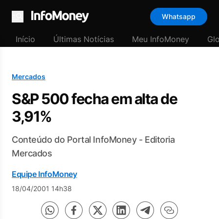
Whatsapp
Menu
Início
Últimas Notícias
Meu InfoMoney
Gl
Mercados
S&P 500 fecha em alta de
3,91%
Conteúdo do Portal InfoMoney - Editoria
Mercados
Equipe InfoMoney
18/04/2001 14h38