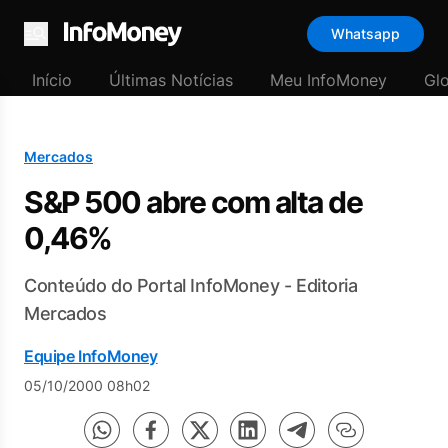
Whatsapp
Menu
Início
Últimas Notícias
Meu InfoMoney
Gl
Mercados
S&P 500 abre com alta de
0,46%
Conteúdo do Portal InfoMoney - Editoria
Mercados
Equipe InfoMoney
05/10/2000 08h02