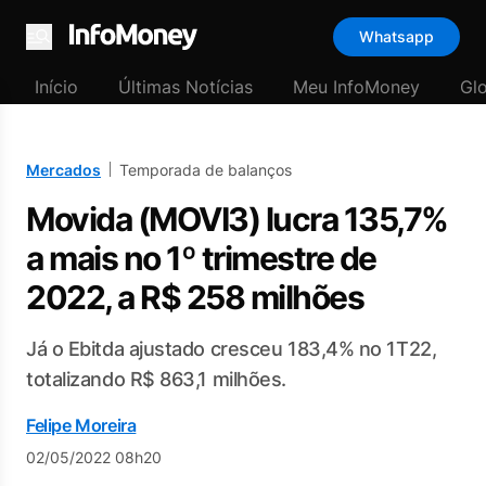
Whatsapp
Menu
Início
Últimas Notícias
Meu InfoMoney
Gl
Mercados
Temporada de balanços
Movida (MOVI3) lucra 135,7%
a mais no 1º trimestre de
2022, a R$ 258 milhões
Já o Ebitda ajustado cresceu 183,4% no 1T22,
totalizando R$ 863,1 milhões.
Felipe Moreira
02/05/2022 08h20