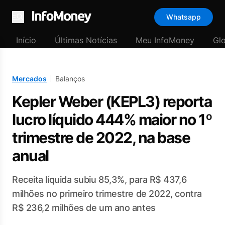
Whatsapp
Menu
Início
Últimas Notícias
Meu InfoMoney
Gl
Mercados
Balanços
Kepler Weber (KEPL3) reporta
lucro líquido 444% maior no 1º
trimestre de 2022, na base
anual
Receita líquida subiu 85,3%, para R$ 437,6
milhões no primeiro trimestre de 2022, contra
R$ 236,2 milhões de um ano antes