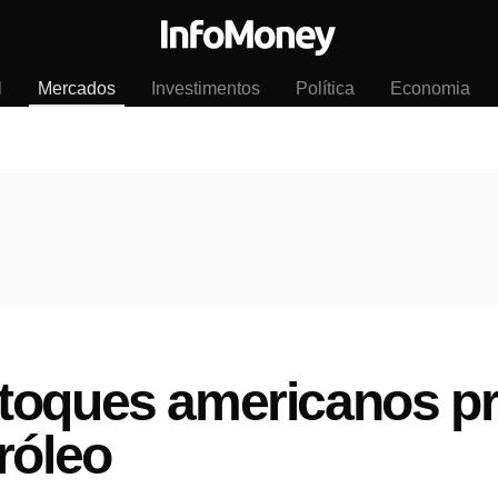
l
Mercados
Investimentos
Política
Economia
toques americanos p
róleo