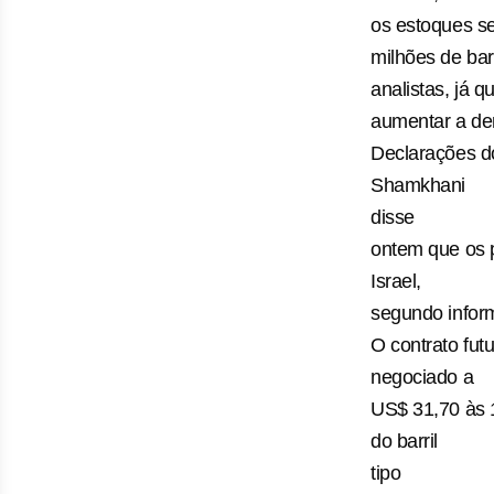
os estoques s
milhões de bar
analistas, já 
aumentar a de
Declarações do
Shamkhani
disse
ontem que os p
Israel,
segundo inform
O contrato fut
negociado a
US$ 31,70 às 
do barril
tipo