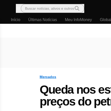
Buscar notícias, ativos e outros
Menu
Início
Últimas Notícias
Meu InfoMoney
Globa
Mercados
Queda nos es
preços do pet