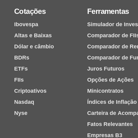
Cotações
Ferramentas
Ibovespa
Simulador de Inve
Altas e Baixas
Comparador de FII
Dólar e câmbio
Comparador de Re
BDRs
Comparador de Fu
ETFs
Juros Futuros
FIIs
Opções de Ações
Criptoativos
Minicontratos
Nasdaq
Índices de Inflação
Nyse
Carteira de Acom
Fatos Relevantes
Empresas B3