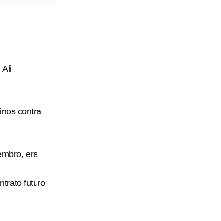
 Ali
inos contra
embro, era
trato futuro