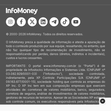
© 2000-2026 InfoMoney. Todos os direitos reservados.
O InfoMoney preza a qualidade da informação e atesta a apuração de
todo o conteúdo produzido por sua equipe, ressaltando, no entanto, que
não faz qualquer tipo de recomendação de investimento, não se
responsabilizando por perdas, danos (diretos, indiretos e incidentais),
custos e lucros cessantes.
IMPORTANTE: O portal www.infomoney.com.br (o "Portal") é de
propriedade da Infostocks Informações e Sistemas Ltda. (CNPJ/MF nº
03.082.929/0001-03) ("Infostocks"), sociedade controlada,
indiretamente, pela XP Controle Participações S/A (CNPJ/MF nº
09.163.677/0001-15), sociedade holding que controla as empresas do
XP Inc. O XP Inc tem em sua composição empresas que exercem
atividades de: corretoras de valores mobiliários, banco, seguradora,
corretora de seguros, análise de investimentos de valores mobiliários,
gestoras de recursos de terceiros. Apesar de as Sociedades XP estarem
sob controle comum, os executivos responsáveis pela Infostocks são
totalmente independentes e as notícias, matérias e opiniões veiculadas
no Portal não são, sob qualquer aspecto, direcionadas e/ou