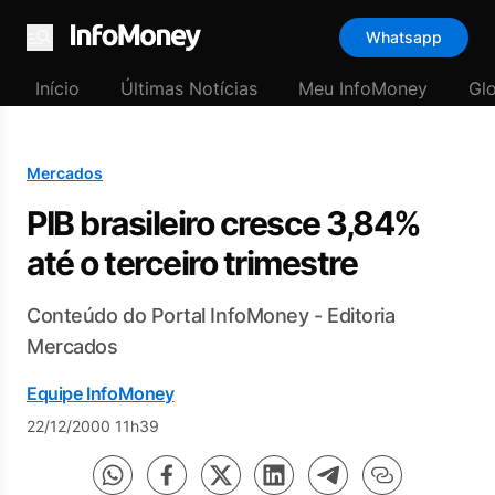
Whatsapp
Menu
Início
Últimas Notícias
Meu InfoMoney
Gl
Mercados
PIB brasileiro cresce 3,84%
até o terceiro trimestre
Conteúdo do Portal InfoMoney - Editoria
Mercados
Equipe InfoMoney
22/12/2000 11h39