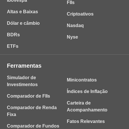
Ibovespa
FIIs
Altas e Baixas
Criptoativos
Dólar e câmbio
Nasdaq
BDRs
Nyse
ETFs
Ferramentas
Simulador de
Minicontratos
Investimentos
Índices de Inflação
Comparador de FIIs
Carteira de
Comparador de Renda
Acompanhamento
Fixa
Fatos Relevantes
Comparador de Fundos