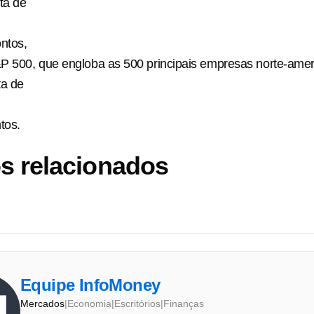
ta de
ntos,
P 500, que engloba as 500 principais empresas norte-amer
ta de
tos.
s relacionados
Equipe InfoMoney
Mercados
|
Economia
|
Escritórios
|
Finanças