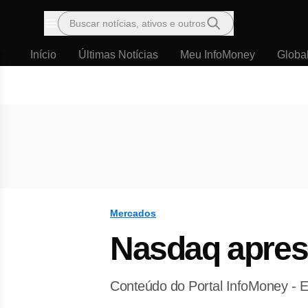
Buscar notícias, ativos e outros
Menu
Início
Últimas Notícias
Meu InfoMoney
Globa
Mercados
Nasdaq apres
Conteúdo do Portal InfoMoney - E