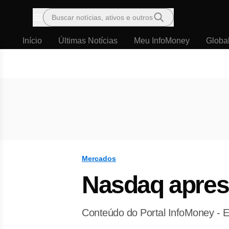
Buscar notícias, ativos e outros
Menu
Início
Últimas Notícias
Meu InfoMoney
Globa
Mercados
Nasdaq aprese
Conteúdo do Portal InfoMoney - E