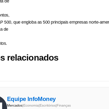
ta de
ntos,
P 500, que engloba as 500 principais empresas norte-amer
ta de
tos.
s relacionados
Equipe InfoMoney
Mercados
|
Economia
|
Escritórios
|
Finanças