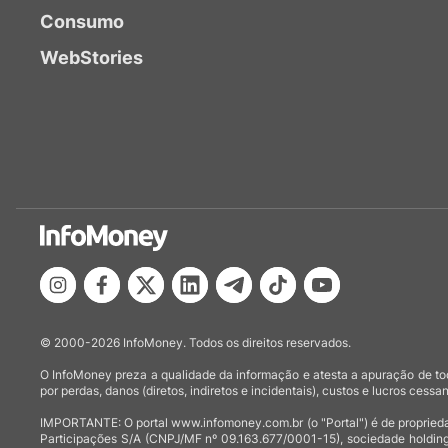
Consumo
WebStories
© 2000-2026 InfoMoney. Todos os direitos reservados.
O InfoMoney preza a qualidade da informação e atesta a apuração de tod
por perdas, danos (diretos, indiretos e incidentais), custos e lucros cessan
IMPORTANTE: O portal www.infomoney.com.br (o "Portal") é de proprieda
Participações S/A (CNPJ/MF nº 09.163.677/0001-15), sociedade holding