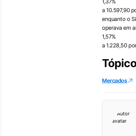
1,37%
a 10.597,90 p
enquanto o S&
operava em al
1,57%
a 1.228,50 po
Tópico
Mercados