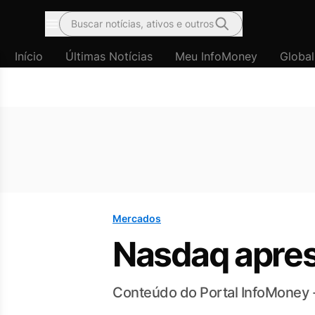
Buscar notícias, ativos e outros
Menu
Início
Últimas Notícias
Meu InfoMoney
Global
Mercados
Nasdaq apres
Conteúdo do Portal InfoMoney 