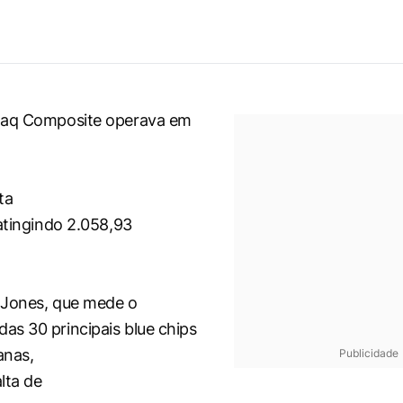
daq Composite operava em
ta
 atingindo 2.058,93
 Jones, que mede o
as 30 principais
blue chips
anas,
Publicidade
lta de