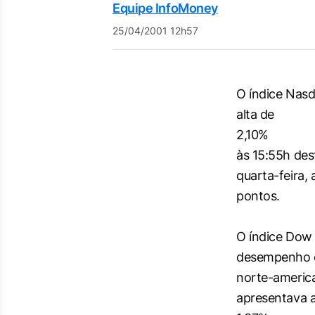
Equipe InfoMoney
25/04/2001 12h57
O índice Nas
alta de
2,10%
às 15:55h des
quarta-feira,
pontos.
O índice Dow
desempenho d
norte-americ
apresentava a