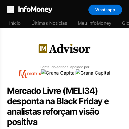
Whatsapp
Menu
Início
Últimas Notícias
Meu InfoMoney
Gl
Conteúdo editorial apoiado por
Mercado Livre (MELI34)
desponta na Black Friday e
analistas reforçam visão
positiva