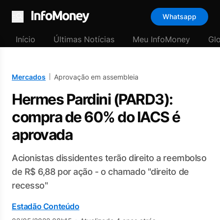
Whatsapp
Menu
Início
Últimas Notícias
Meu InfoMoney
Gl
Mercados
Aprovação em assembleia
Hermes Pardini (PARD3):
compra de 60% do IACS é
aprovada
Acionistas dissidentes terão direito a reembolso
de R$ 6,88 por ação - o chamado "direito de
recesso"
Estadão Conteúdo