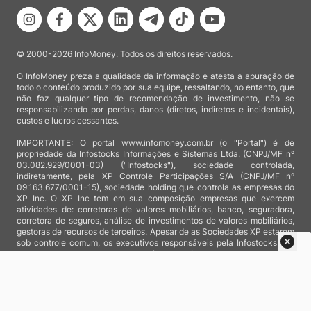
© 2000-2026 InfoMoney. Todos os direitos reservados.
O InfoMoney preza a qualidade da informação e atesta a apuração de
todo o conteúdo produzido por sua equipe, ressaltando, no entanto, que
não faz qualquer tipo de recomendação de investimento, não se
responsabilizando por perdas, danos (diretos, indiretos e incidentais),
custos e lucros cessantes.
IMPORTANTE: O portal www.infomoney.com.br (o "Portal") é de
propriedade da Infostocks Informações e Sistemas Ltda. (CNPJ/MF nº
03.082.929/0001-03) ("Infostocks"), sociedade controlada,
indiretamente, pela XP Controle Participações S/A (CNPJ/MF nº
09.163.677/0001-15), sociedade holding que controla as empresas do
XP Inc. O XP Inc tem em sua composição empresas que exercem
atividades de: corretoras de valores mobiliários, banco, seguradora,
corretora de seguros, análise de investimentos de valores mobiliários,
gestoras de recursos de terceiros. Apesar de as Sociedades XP estarem
sob controle comum, os executivos responsáveis pela Infostocks são
totalmente independentes e as notícias, matérias e opiniões veiculadas
no Portal não são, sob qualquer aspecto, direcionadas e/ou
influenciadas por relatórios de análise produzidos por áreas técnicas
das empresas do XP Inc, nem por decisões comerciais e de negócio de
tais sociedades, sendo produzidos de acordo com o juízo de valor e as
convicções próprias da equipe interna da Infostocks.