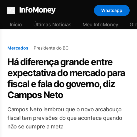
Whatsapp
Menu
Início
Últimas Notícias
Meu InfoMoney
Gl
Mercados
Presidente do BC
Há diferença grande entre
expectativa do mercado para
fiscal e fala do governo, diz
Campos Neto
Campos Neto lembrou que o novo arcabouço
fiscal tem previsões do que acontece quando
não se cumpre a meta