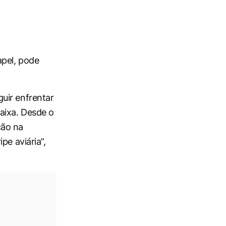
apel, pode
uir enfrentar
aixa. Desde o
ção na
pe aviária”,