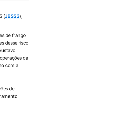
S (
JBSS3
),
es de frango
es desse risco
 Gustavo
 operações da
rno com a
ções de
turamento