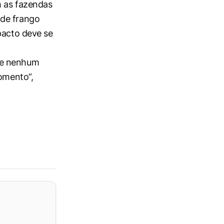
m as fazendas
 de frango
pacto deve se
de nenhum
momento”,