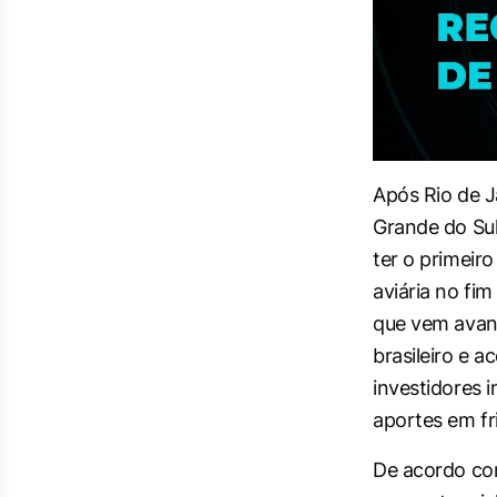
Após Rio de Ja
Grande do Sul
ter o primeir
aviária no fi
que vem avanç
brasileiro e 
investidores 
aportes em fri
De acordo com