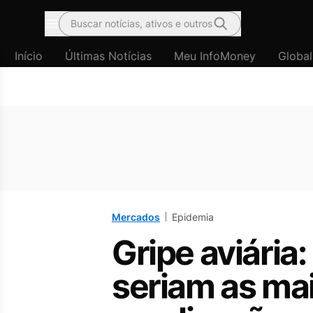
Buscar notícias, ativos e outros
Menu
Início
Últimas Notícias
Meu InfoMoney
Global
Mercados
Epidemia
Gripe aviária
seriam as ma