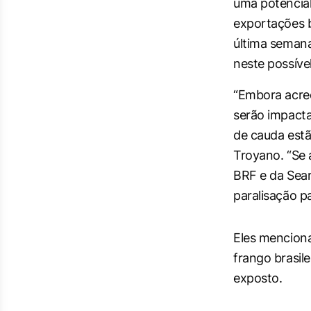
uma potencial
exportações b
última semana
neste possíve
“Embora acred
serão impacta
de cauda estã
Troyano. “Se 
BRF e da Sea
paralisação p
Eles menciona
frango brasil
exposto.