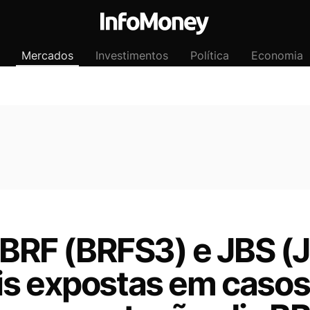
Mercados
Investimentos
Política
Economia
: BRF (BRFS3) e JBS 
is expostas em casos