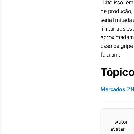
“Dito isso, e
de produção, 
seria limitad
limitar aos e
aproximadame
caso de gripe
falaram.
Tópico
Mercados
N