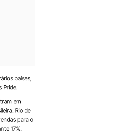
ários países,
s Pride.
ntram em
eira. Rio de
vendas para o
ante 17%.