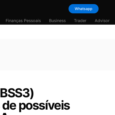
Whatsapp
Finanças Pessoais
Business
Trader
Advisor
(JBSS3)
 de possíveis