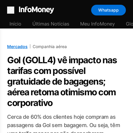
Whatsapp
Menu
Início
Últimas Notícias
Meu InfoMoney
Gl
Mercados
Companhia aérea
Gol (GOLL4) vê impacto nas
tarifas com possível
gratuidade de bagagens;
aérea retoma otimismo com
corporativo
Cerca de 60% dos clientes hoje compram as
passagens da Gol sem bagagem. Ou seja, têm