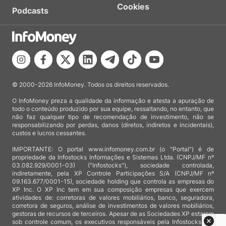
Cookies
Podcasts
© 2000-2026 InfoMoney. Todos os direitos reservados.
O InfoMoney preza a qualidade da informação e atesta a apuração de
todo o conteúdo produzido por sua equipe, ressaltando, no entanto, que
não faz qualquer tipo de recomendação de investimento, não se
responsabilizando por perdas, danos (diretos, indiretos e incidentais),
custos e lucros cessantes.
IMPORTANTE: O portal www.infomoney.com.br (o "Portal") é de
propriedade da Infostocks Informações e Sistemas Ltda. (CNPJ/MF nº
03.082.929/0001-03) ("Infostocks"), sociedade controlada,
indiretamente, pela XP Controle Participações S/A (CNPJ/MF nº
09.163.677/0001-15), sociedade holding que controla as empresas do
XP Inc. O XP Inc tem em sua composição empresas que exercem
atividades de: corretoras de valores mobiliários, banco, seguradora,
corretora de seguros, análise de investimentos de valores mobiliários,
gestoras de recursos de terceiros. Apesar de as Sociedades XP estarem
sob controle comum, os executivos responsáveis pela Infostocks são