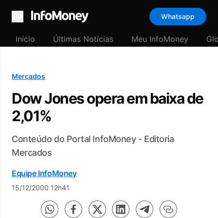
Whatsapp
Menu
Início
Últimas Notícias
Meu InfoMoney
Gl
Mercados
Dow Jones opera em baixa de
2,01%
Conteúdo do Portal InfoMoney - Editoria
Mercados
Equipe InfoMoney
15/12/2000 12h41