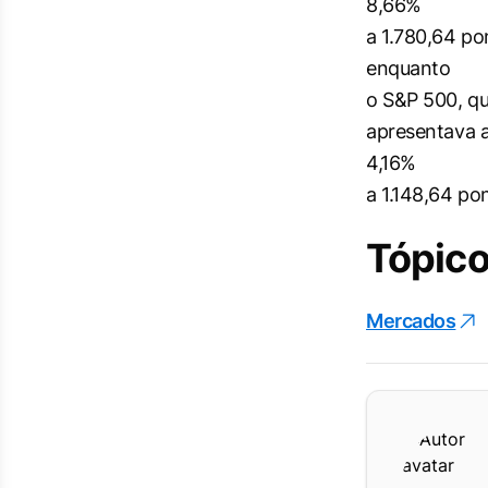
8,66%
a 1.780,64 po
enquanto
o S&P 500, qu
apresentava a
4,16%
a 1.148,64 po
Tópico
Mercados