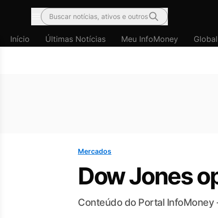
Buscar notícias, ativos e outros
Menu
Início
Últimas Notícias
Meu InfoMoney
Global
Mercados
Dow Jones op
Conteúdo do Portal InfoMoney 