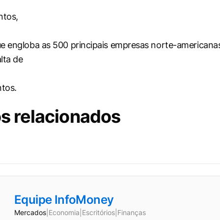
ntos,
e engloba as 500 principais empresas norte-americana
lta de
ntos.
s relacionados
Equipe InfoMoney
Mercados
|
Economia
|
Escritórios
|
Finanças