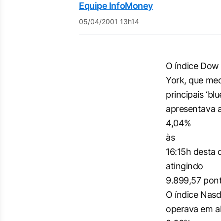
Equipe InfoMoney
05/04/2001 13h14
O índice Dow
York, que me
principais ‘bl
apresentava a
4,04%
às
16:15h desta q
atingindo
9.899,57 pont
O índice Nas
operava em al