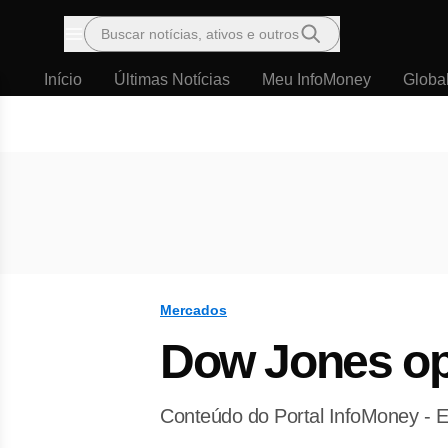
Buscar notícias, ativos e outros
Menu
Início
Últimas Notícias
Meu InfoMoney
Globa
Mercados
Dow Jones op
Conteúdo do Portal InfoMoney - E