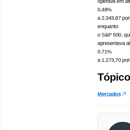
operava em al
0,48%
a 2.343,87 pon
enquanto
o S&P 500, qu
apresentava al
0,71%
a 1.273,70 pon
Tópico
Mercados