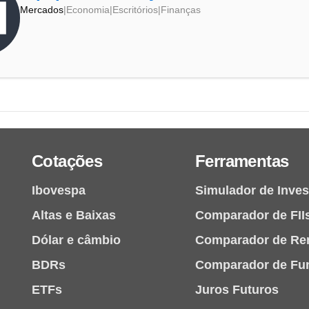
Mercados
|
Economia
|
Escritórios
|
Finanças
Cotações
Ferramentas
Ibovespa
Simulador de Inve
Altas e Baixas
Comparador de FII
Dólar e câmbio
Comparador de Re
BDRs
Comparador de Fu
ETFs
Juros Futuros