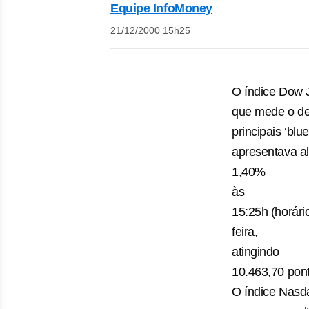
Equipe InfoMoney
21/12/2000 15h25
O índice Dow 
que mede o d
principais ‘blu
apresentava al
1,40%
às
15:25h (horári
feira,
atingindo
10.463,70 pon
O índice Nasd