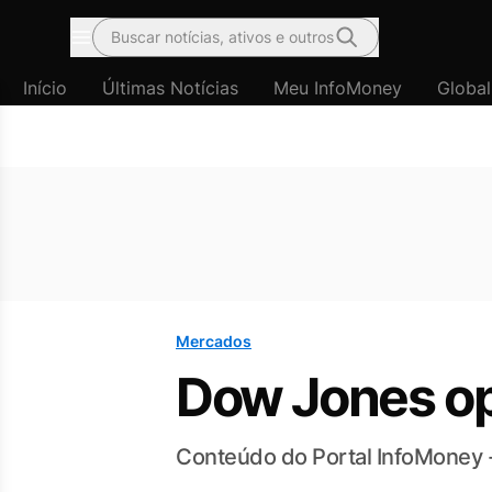
Buscar notícias, ativos e outros
Menu
Início
Últimas Notícias
Meu InfoMoney
Global
Mercados
Dow Jones op
Conteúdo do Portal InfoMoney 