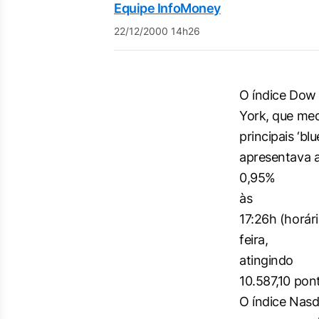
Equipe InfoMoney
22/12/2000 14h26
O índice Dow
York, que me
principais ‘bl
apresentava a
0,95%
às
17:26h (horár
feira,
atingindo
10.587,10 pon
O índice Nas