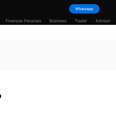
Whatsapp
Finanças Pessoais
Business
Trader
Advisor
%