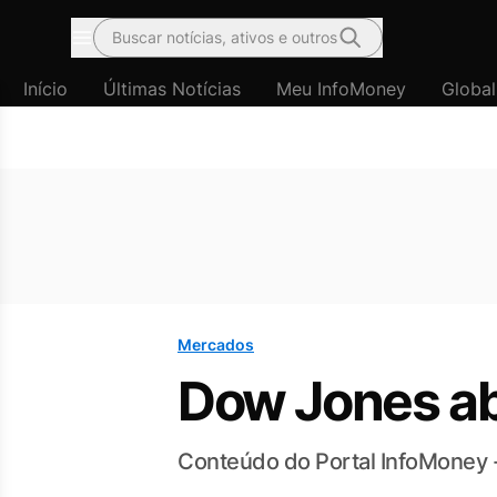
Buscar notícias, ativos e outros
Menu
Início
Últimas Notícias
Meu InfoMoney
Global
Mercados
Dow Jones ab
Conteúdo do Portal InfoMoney 