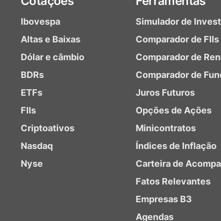
Cotações
Ferramentas
Ibovespa
Simulador de Inves
Altas e Baixas
Comparador de FIIs
Dólar e câmbio
Comparador de Ren
BDRs
Comparador de Fun
ETFs
Juros Futuros
FIIs
Opções de Ações
Criptoativos
Minicontratos
Nasdaq
Índices de Inflação
Nyse
Carteira de Acomp
Fatos Relevantes
Empresas B3
Agendas