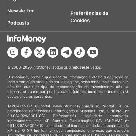
Newsletter
Preferências de
Cookies
Podcasts
© 2000-2026 InfoMoney. Todos os direitos reservados.
O InfoMoney preza a qualidade da informação e atesta a apuração de
todo o conteúdo produzido por sua equipe, ressaltando, no entanto, que
não faz qualquer tipo de recomendação de investimento, não se
responsabilizando por perdas, danos (diretos, indiretos e incidentais),
custos e lucros cessantes.
IMPORTANTE: O portal www.infomoney.com.br (o "Portal") é de
propriedade da Infostocks Informações e Sistemas Ltda. (CNPJ/MF nº
03.082.929/0001-03) ("Infostocks"), sociedade controlada,
indiretamente, pela XP Controle Participações S/A (CNPJ/MF nº
09.163.677/0001-15), sociedade holding que controla as empresas do
XP Inc. O XP Inc tem em sua composição empresas que exercem
atividades de: corretoras de valores mobiliários, banco, seguradora,