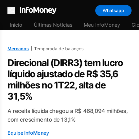
Whatsapp
Menu
Início
Últimas Notícias
Meu InfoMoney
Gl
Mercados
Temporada de balanços
Direcional (DIRR3) tem lucro
líquido ajustado de R$ 35,6
milhões no 1T22, alta de
31,5%
A receita líquida chegou a R$ 468,094 milhões,
com crescimento de 13,1%
Equipe InfoMoney