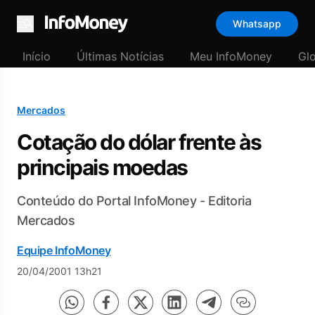
Whatsapp
Menu
Início
Últimas Notícias
Meu InfoMoney
Gl
Mercados
Cotação do dólar frente às
principais moedas
Conteúdo do Portal InfoMoney - Editoria
Mercados
Equipe InfoMoney
20/04/2001 13h21