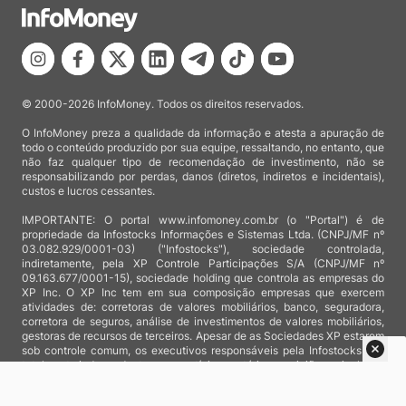
© 2000-2026 InfoMoney. Todos os direitos reservados.
O InfoMoney preza a qualidade da informação e atesta a apuração de
todo o conteúdo produzido por sua equipe, ressaltando, no entanto, que
não faz qualquer tipo de recomendação de investimento, não se
responsabilizando por perdas, danos (diretos, indiretos e incidentais),
custos e lucros cessantes.
IMPORTANTE: O portal www.infomoney.com.br (o "Portal") é de
propriedade da Infostocks Informações e Sistemas Ltda. (CNPJ/MF nº
03.082.929/0001-03) ("Infostocks"), sociedade controlada,
indiretamente, pela XP Controle Participações S/A (CNPJ/MF nº
09.163.677/0001-15), sociedade holding que controla as empresas do
XP Inc. O XP Inc tem em sua composição empresas que exercem
atividades de: corretoras de valores mobiliários, banco, seguradora,
corretora de seguros, análise de investimentos de valores mobiliários,
gestoras de recursos de terceiros. Apesar de as Sociedades XP estarem
sob controle comum, os executivos responsáveis pela Infostocks são
totalmente independentes e as notícias, matérias e opiniões veiculadas
no Portal não são, sob qualquer aspecto, direcionadas e/ou
influenciadas por relatórios de análise produzidos por áreas técnicas