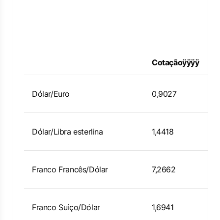
Cotaçãoÿÿÿÿ
Dólar/Euro
0,9027
Dólar/Libra esterlina
1,4418
Franco Francês/Dólar
7,2662
Franco Suíço/Dólar
1,6941