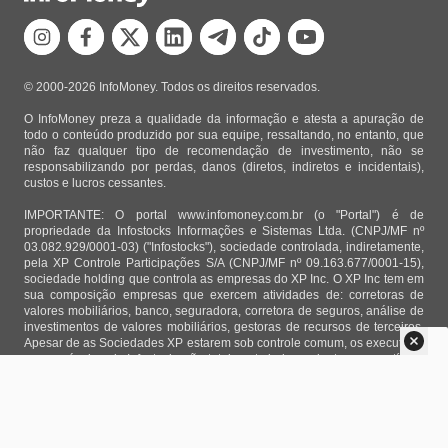
© 2000-2026 InfoMoney. Todos os direitos reservados.
O InfoMoney preza a qualidade da informação e atesta a apuração de
todo o conteúdo produzido por sua equipe, ressaltando, no entanto, que
não faz qualquer tipo de recomendação de investimento, não se
responsabilizando por perdas, danos (diretos, indiretos e incidentais),
custos e lucros cessantes.
IMPORTANTE: O portal www.infomoney.com.br (o "Portal") é de
propriedade da Infostocks Informações e Sistemas Ltda. (CNPJ/MF nº
03.082.929/0001-03) ("Infostocks"), sociedade controlada, indiretamente,
pela XP Controle Participações S/A (CNPJ/MF nº 09.163.677/0001-15),
sociedade holding que controla as empresas do XP Inc. O XP Inc tem em
sua composição empresas que exercem atividades de: corretoras de
valores mobiliários, banco, seguradora, corretora de seguros, análise de
investimentos de valores mobiliários, gestoras de recursos de terceiros.
Apesar de as Sociedades XP estarem sob controle comum, os executivos
responsáveis pela Infostocks são totalmente independentes e as notícias,
matérias e opiniões veiculadas no Portal não são, sob qualquer aspecto,
direcionadas e/ou influenciadas por relatórios de análise produzidos por
áreas técnicas das empresas do XP Inc, nem por decisões comerciais e
de negócio de tais sociedades, sendo produzidos de acordo com o juízo
de valor e as convicções próprias da equipe interna da Infostocks.