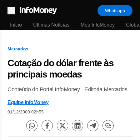
Whatsapp
Menu
Início
Últimas Notícias
Meu InfoMoney
Globa
Mercados
Cotação do dólar frente às
principais moedas
Conteúdo do Portal InfoMoney - Editoria Mercados
Equipe InfoMoney
01/12/2000 02h55