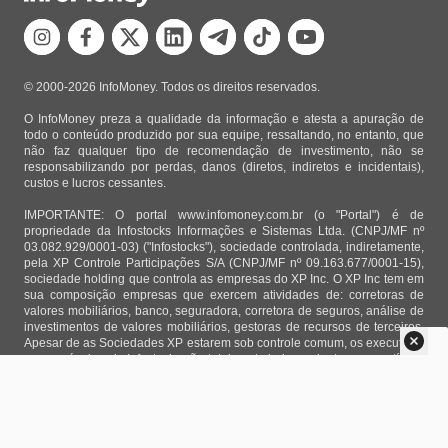
© 2000-2026 InfoMoney. Todos os direitos reservados.
O InfoMoney preza a qualidade da informação e atesta a apuração de
todo o conteúdo produzido por sua equipe, ressaltando, no entanto, que
não faz qualquer tipo de recomendação de investimento, não se
responsabilizando por perdas, danos (diretos, indiretos e incidentais),
custos e lucros cessantes.
IMPORTANTE: O portal www.infomoney.com.br (o "Portal") é de
propriedade da Infostocks Informações e Sistemas Ltda. (CNPJ/MF nº
03.082.929/0001-03) ("Infostocks"), sociedade controlada, indiretamente,
pela XP Controle Participações S/A (CNPJ/MF nº 09.163.677/0001-15),
sociedade holding que controla as empresas do XP Inc. O XP Inc tem em
sua composição empresas que exercem atividades de: corretoras de
valores mobiliários, banco, seguradora, corretora de seguros, análise de
investimentos de valores mobiliários, gestoras de recursos de terceiros.
Apesar de as Sociedades XP estarem sob controle comum, os executivos
responsáveis pela Infostocks são totalmente independentes e as notícias,
matérias e opiniões veiculadas no Portal não são, sob qualquer aspecto,
direcionadas e/ou influenciadas por relatórios de análise produzidos por
áreas técnicas das empresas do XP Inc, nem por decisões comerciais e
de negócio de tais sociedades, sendo produzidos de acordo com o juízo
de valor e as convicções próprias da equipe interna da Infostocks.