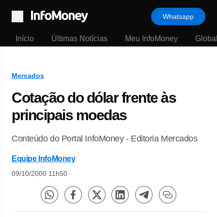
Whatsapp
Menu
Início
Últimas Notícias
Meu InfoMoney
Globa
Mercados
Cotação do dólar frente às
principais moedas
Conteúdo do Portal InfoMoney - Editoria Mercados
Equipe InfoMoney
09/10/2000 11h50