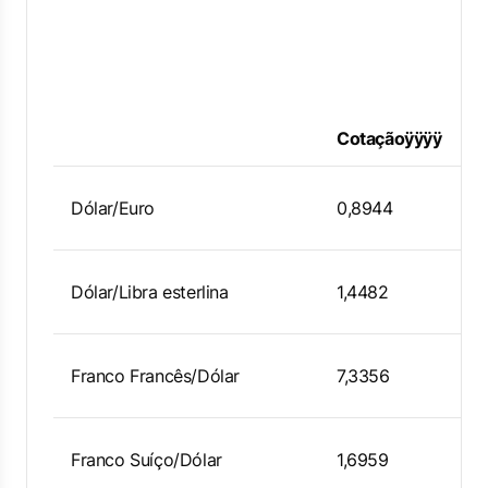
Cotaçãoÿÿÿÿ
Dólar/Euro
0,8944
Dólar/Libra esterlina
1,4482
Franco Francês/Dólar
7,3356
Franco Suíço/Dólar
1,6959