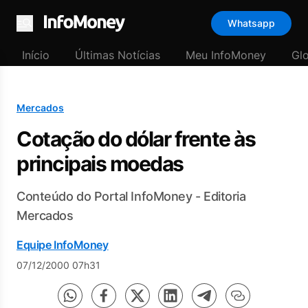
Whatsapp
Menu
Início
Últimas Notícias
Meu InfoMoney
Gl
Mercados
Cotação do dólar frente às
principais moedas
Conteúdo do Portal InfoMoney - Editoria
Mercados
Equipe InfoMoney
07/12/2000 07h31