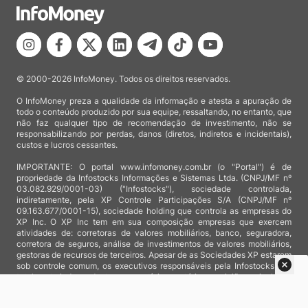
© 2000-2026 InfoMoney. Todos os direitos reservados.
O InfoMoney preza a qualidade da informação e atesta a apuração de
todo o conteúdo produzido por sua equipe, ressaltando, no entanto, que
não faz qualquer tipo de recomendação de investimento, não se
responsabilizando por perdas, danos (diretos, indiretos e incidentais),
custos e lucros cessantes.
IMPORTANTE: O portal www.infomoney.com.br (o "Portal") é de
propriedade da Infostocks Informações e Sistemas Ltda. (CNPJ/MF nº
03.082.929/0001-03) ("Infostocks"), sociedade controlada,
indiretamente, pela XP Controle Participações S/A (CNPJ/MF nº
09.163.677/0001-15), sociedade holding que controla as empresas do
XP Inc. O XP Inc tem em sua composição empresas que exercem
atividades de: corretoras de valores mobiliários, banco, seguradora,
corretora de seguros, análise de investimentos de valores mobiliários,
gestoras de recursos de terceiros. Apesar de as Sociedades XP estarem
sob controle comum, os executivos responsáveis pela Infostocks são
totalmente independentes e as notícias, matérias e opiniões veiculadas
no Portal não são, sob qualquer aspecto, direcionadas e/ou
influenciadas por relatórios de análise produzidos por áreas técnicas