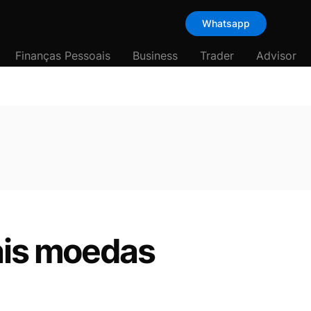
Whatsapp
Finanças Pessoais
Business
Trader
Advisor
pais moedas