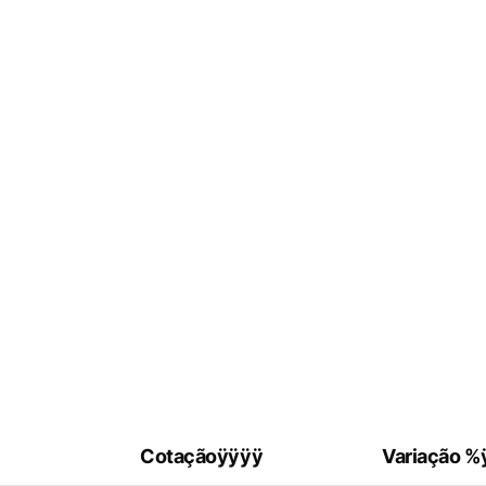
Cotaçãoÿÿÿÿ
Variação %