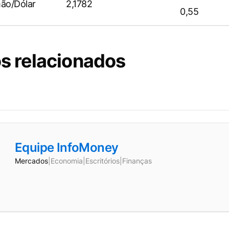
ão/Dólar
2,1782
0,55
s relacionados
Equipe InfoMoney
Mercados
|
Economia
|
Escritórios
|
Finanças