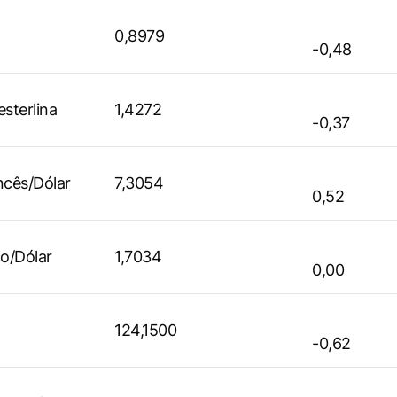
0,8979
-0,48
esterlina
1,4272
-0,37
ncês/Dólar
7,3054
0,52
o/Dólar
1,7034
0,00
124,1500
-0,62