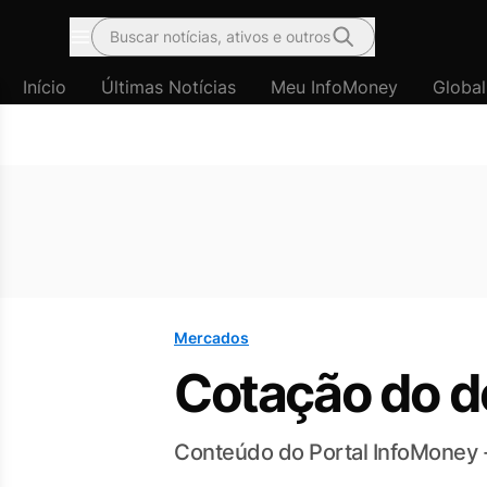
Buscar notícias, ativos e outros
Menu
Início
Últimas Notícias
Meu InfoMoney
Global
Mercados
Cotação do dó
Conteúdo do Portal InfoMoney 