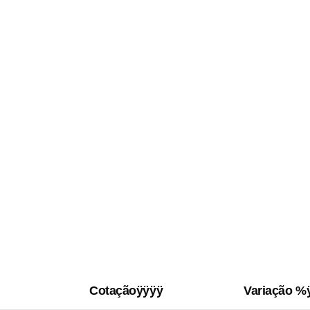
Cotaçãoÿÿÿÿ
Variação %