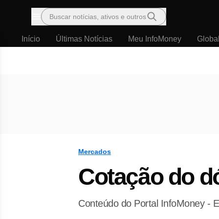
Buscar notícias, ativos e outros
Menu
Início
Últimas Notícias
Meu InfoMoney
Globa
Mercados
Cotação do dó
Conteúdo do Portal InfoMoney - E