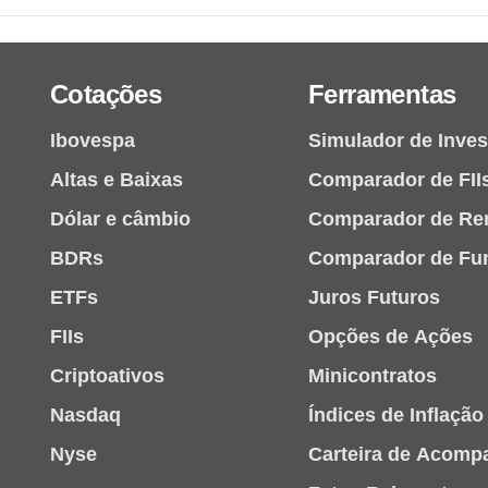
Cotações
Ferramentas
Ibovespa
Simulador de Inve
Altas e Baixas
Comparador de FII
Dólar e câmbio
Comparador de Re
BDRs
Comparador de Fu
ETFs
Juros Futuros
FIIs
Opções de Ações
Criptoativos
Minicontratos
Nasdaq
Índices de Inflação
Nyse
Carteira de Acom