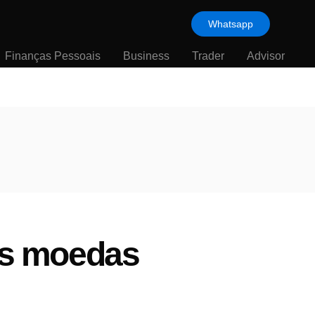
Whatsapp
Finanças Pessoais
Business
Trader
Advisor
ais moedas