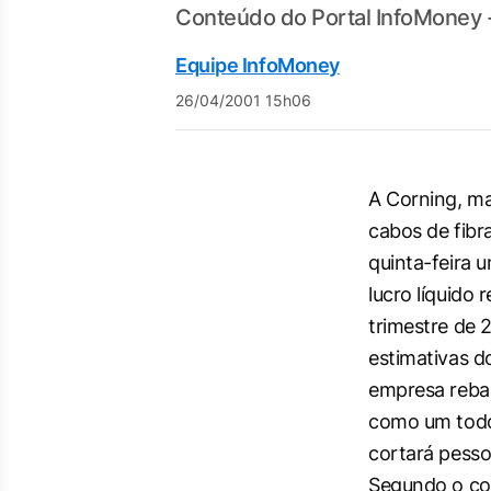
Conteúdo do Portal InfoMoney 
Equipe InfoMoney
26/04/2001 15h06
A Corning, ma
cabos de fibr
quinta-feira 
lucro líquido 
trimestre de 
estimativas do
empresa rebai
como um todo
cortará pessoa
Segundo o co