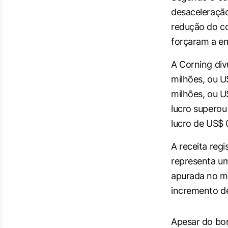
desaceleraçã
redução do co
forçaram a em
A Corning div
milhões, ou U
milhões, ou U
lucro superou
lucro de US$ 
A receita regi
representa u
apurada no me
incremento de
Apesar do bom