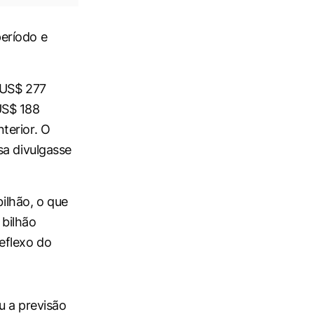
eríodo e
 US$ 277
US$ 188
terior. O
sa divulgasse
bilhão, o que
bilhão
eflexo do
u a previsão