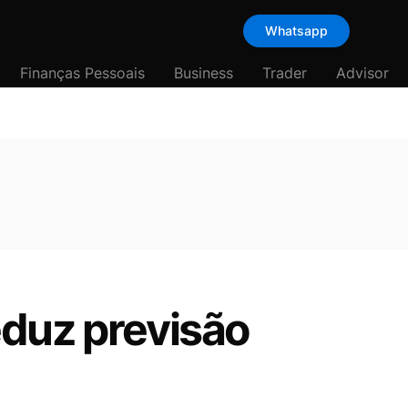
Whatsapp
Finanças Pessoais
Business
Trader
Advisor
eduz previsão