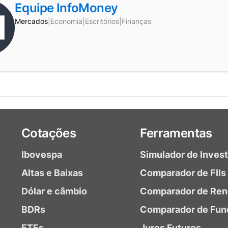
Equipe InfoMoney
Mercados
|
Economia
|
Escritórios
|
Finanças
Cotações
Ferramentas
Ibovespa
Simulador de Inves
Altas e Baixas
Comparador de FIIs
Dólar e câmbio
Comparador de Ren
BDRs
Comparador de Fun
ETFs
Juros Futuros