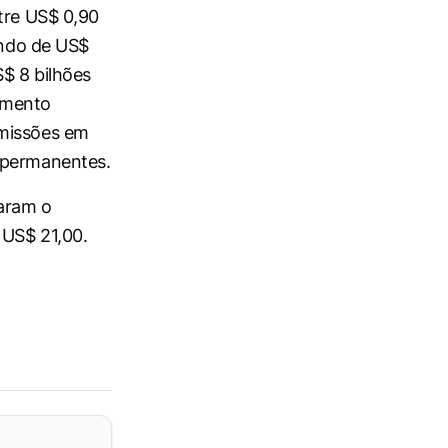
ntre US$ 0,90
ando de US$
S$ 8 bilhões
imento
emissões em
e permanentes.
aram o
 US$ 21,00.