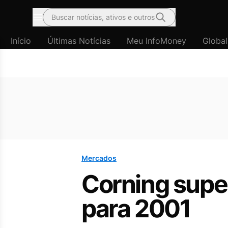
Buscar notícias, ativos e outros
Menu
Início
Últimas Notícias
Meu InfoMoney
Global
Mercados
Corning supe
para 2001