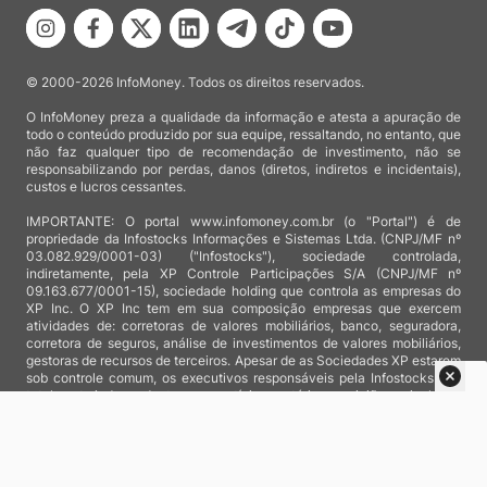
© 2000-2026 InfoMoney. Todos os direitos reservados.
O InfoMoney preza a qualidade da informação e atesta a apuração de
todo o conteúdo produzido por sua equipe, ressaltando, no entanto, que
não faz qualquer tipo de recomendação de investimento, não se
responsabilizando por perdas, danos (diretos, indiretos e incidentais),
custos e lucros cessantes.
IMPORTANTE: O portal www.infomoney.com.br (o "Portal") é de
propriedade da Infostocks Informações e Sistemas Ltda. (CNPJ/MF nº
03.082.929/0001-03) ("Infostocks"), sociedade controlada,
indiretamente, pela XP Controle Participações S/A (CNPJ/MF nº
09.163.677/0001-15), sociedade holding que controla as empresas do
XP Inc. O XP Inc tem em sua composição empresas que exercem
atividades de: corretoras de valores mobiliários, banco, seguradora,
corretora de seguros, análise de investimentos de valores mobiliários,
gestoras de recursos de terceiros. Apesar de as Sociedades XP estarem
sob controle comum, os executivos responsáveis pela Infostocks são
totalmente independentes e as notícias, matérias e opiniões veiculadas
no Portal não são, sob qualquer aspecto, direcionadas e/ou
influenciadas por relatórios de análise produzidos por áreas técnicas
das empresas do XP Inc, nem por decisões comerciais e de negócio de
tais sociedades, sendo produzidos de acordo com o juízo de valor e as
convicções próprias da equipe interna da Infostocks.