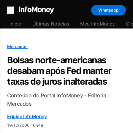
Whatsapp
Menu
Início
Últimas Notícias
Meu InfoMoney
Gl
Mercados
Bolsas norte-americanas
desabam após Fed manter
taxas de juros inalteradas
Conteúdo do Portal InfoMoney - Editoria
Mercados
Equipe InfoMoney
19/12/2000 16h48