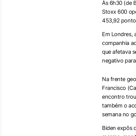
Às 6h30 (de B
Stoxx 600 op
453,92 ponto
Em Londres, 
companhia adv
que afetava s
negativo par
Na frente geo
Francisco (Cal
encontro trou
também o aco
semana no go
Biden expôs d