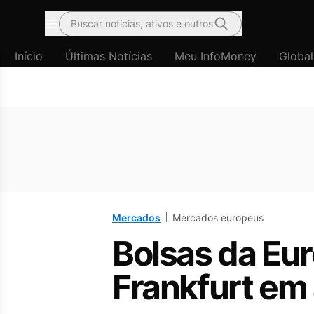
Buscar notícias, ativos e outros
Menu
Início
Últimas Notícias
Meu InfoMoney
Global
Mercados
Mercados europeus
Bolsas da Eu
Frankfurt em 