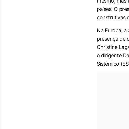
mesmo, mas t
países. O pre
construtivas 
Na Europa, a 
presença de d
Christine Lag
o dirigente D
Sistêmico (ES