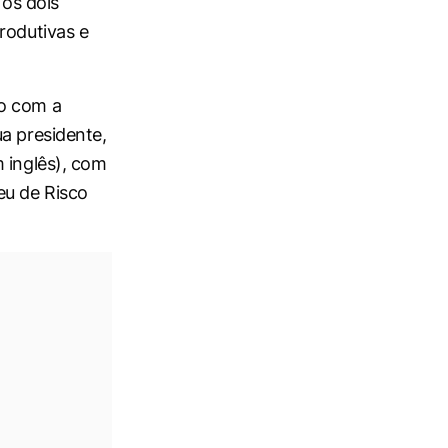
os dois
rodutivas e
to com a
a presidente,
 inglês), com
eu de Risco