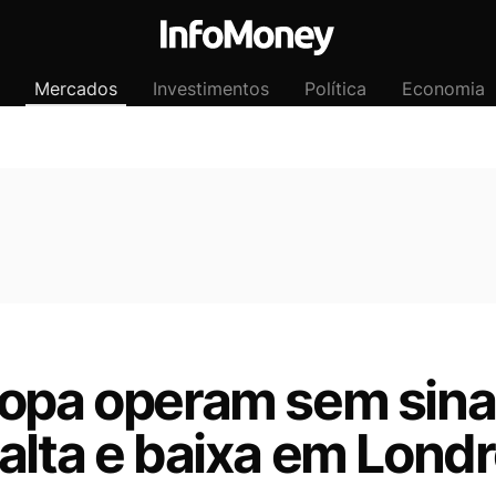
Mercados
Investimentos
Política
Economia
ropa operam sem sina
alta e baixa em Lond