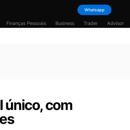
Whatsapp
Finanças Pessoais
Business
Trader
Advisor
l único, com
res