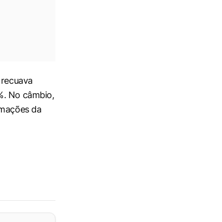
 recuava
%. No câmbio,
rmações da