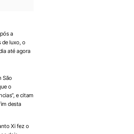
após a
 de luxo, o
dia até agora
m São
que o
cias”, e citam
im desta
nto Xi fez o