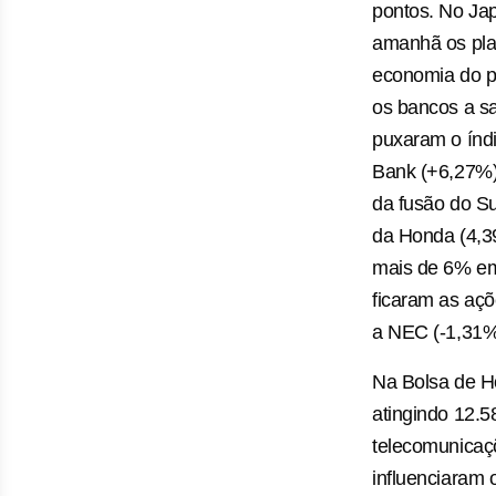
pontos. No Ja
amanhã os plan
economia do pa
os bancos a sa
puxaram o índi
Bank (+6,27%)
da fusão do S
da Honda (4,3
mais de 6% em
ficaram as açõ
a NEC (-1,31%
Na Bolsa de H
atingindo 12.
telecomunicaçõ
influenciaram