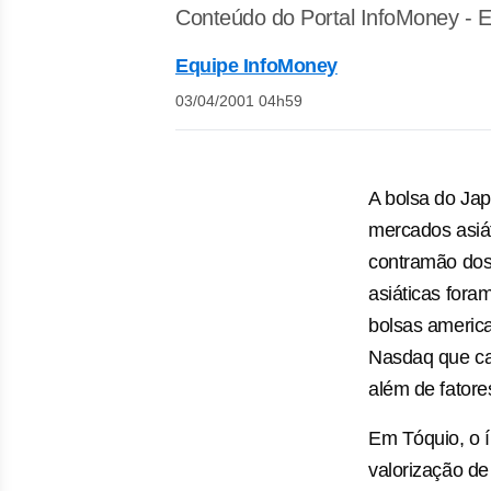
Conteúdo do Portal InfoMoney - E
Equipe InfoMoney
03/04/2001 04h59
A bolsa do Jap
mercados asiát
contramão dos
asiáticas fora
bolsas america
Nasdaq que ca
além de fatore
Em Tóquio, o 
valorização d