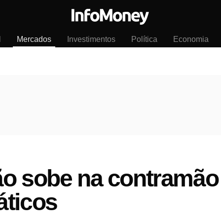
l
Mercados
Investimentos
Política
Economia
ão sobe na contramão
áticos