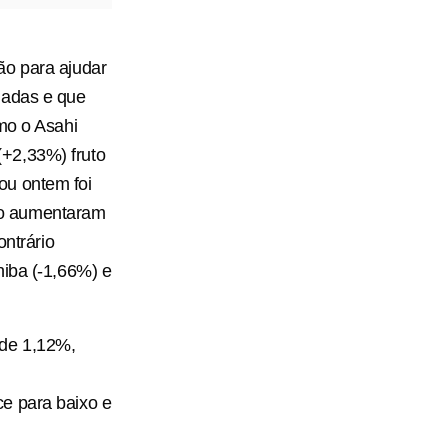
ão para ajudar
iadas e que
mo o Asahi
+2,33%) fruto
ou ontem foi
ão aumentaram
ntrário
hiba (-1,66%) e
 de 1,12%,
e para baixo e