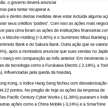
pão, o governo deverá anunciar
os para tentar recuperar a
ís e dentro destas medidas deve estar incluída alguma aç
nar seus créditos “podres”. Com isso as ações mais negoc
ce para cima foram as ações de instituições financeiras co
, o Mizuho Holding (+3,40%) e o Sumimoto Mtsui Banking (
umimoto Bank e do Sakura Bank. Outra ação que se valoriz
9%), após a montadora anunciar que suas vendas no Jap
 março em comparação ao mês anterior. Em movimento co
es de tecnologia como a Furukawa Electric (-2,18%), a Tos
), influenciadas pela queda da Nasdaq.
ong Kong, o índice Hang Seng fechou com desvalorização
584,22 pontos. No pregão de hoje as ações da empresa de
es Pacific Century Cyber Works (-11,38%) puxaram o índic
 outras ações como a China Mobile (-3,24%) e a SmarTone