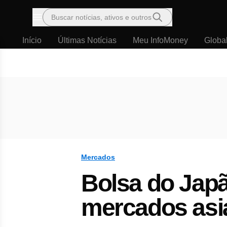
Buscar notícias, ativos e outros
Menu
Início
Últimas Notícias
Meu InfoMoney
Globa
Mercados
Bolsa do Jap
mercados asi