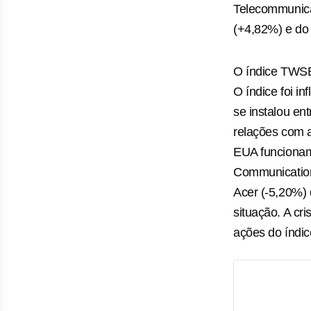
Telecommunica
(+4,82%) e do
O índice TWSE
O índice foi i
se instalou en
relações com a
EUA funcionam
Communication
Acer (-5,20%) 
situação. A cr
ações do índi