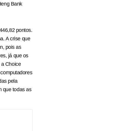
 Heng Bank
446,82 pontos.
a. A crise que
n, pois as
es, já que os
 a Choice
e computadores
das pela
m que todas as