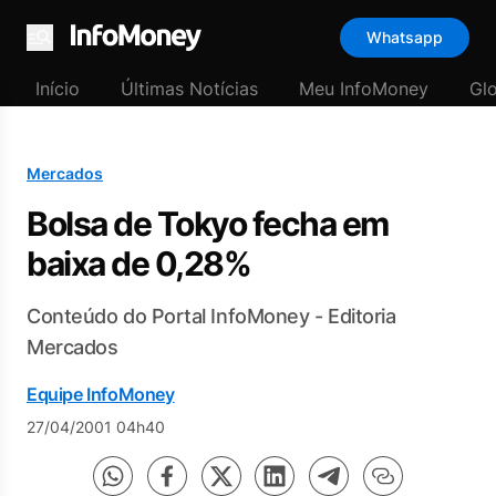
Whatsapp
Menu
Início
Últimas Notícias
Meu InfoMoney
Gl
Mercados
Bolsa de Tokyo fecha em
baixa de 0,28%
Conteúdo do Portal InfoMoney - Editoria
Mercados
Equipe InfoMoney
27/04/2001 04h40