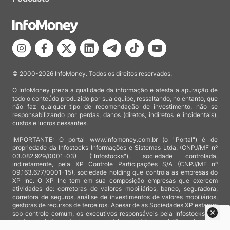
© 2000-2026 InfoMoney. Todos os direitos reservados.
O InfoMoney preza a qualidade da informação e atesta a apuração de
todo o conteúdo produzido por sua equipe, ressaltando, no entanto, que
não faz qualquer tipo de recomendação de investimento, não se
responsabilizando por perdas, danos (diretos, indiretos e incidentais),
custos e lucros cessantes.
IMPORTANTE: O portal www.infomoney.com.br (o "Portal") é de
propriedade da Infostocks Informações e Sistemas Ltda. (CNPJ/MF nº
03.082.929/0001-03) ("Infostocks"), sociedade controlada,
indiretamente, pela XP Controle Participações S/A (CNPJ/MF nº
09.163.677/0001-15), sociedade holding que controla as empresas do
XP Inc. O XP Inc tem em sua composição empresas que exercem
atividades de: corretoras de valores mobiliários, banco, seguradora,
corretora de seguros, análise de investimentos de valores mobiliários,
gestoras de recursos de terceiros. Apesar de as Sociedades XP estarem
sob controle comum, os executivos responsáveis pela Infostocks são
totalmente independentes e as notícias, matérias e opiniões veiculadas
no Portal não são, sob qualquer aspecto, direcionadas e/ou