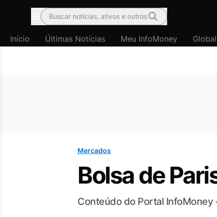
Buscar notícias, ativos e outros
Menu
Início
Últimas Notícias
Meu InfoMoney
Global
Mercados
Bolsa de Pari
Conteúdo do Portal InfoMoney 