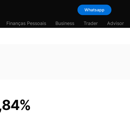
Whatsapp
Finanças Pessoais
Business
Trader
Advisor
0,84%