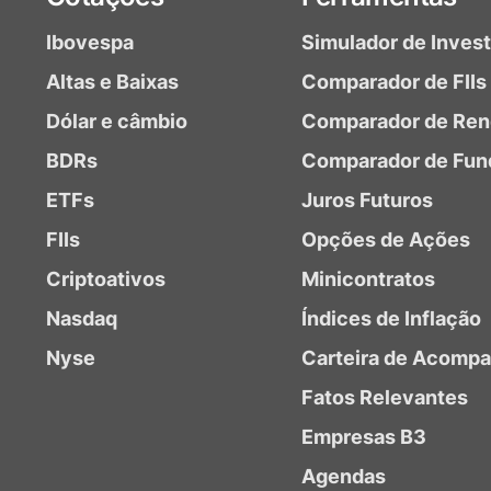
Ibovespa
Simulador de Inves
Altas e Baixas
Comparador de FIIs
Dólar e câmbio
Comparador de Ren
BDRs
Comparador de Fun
ETFs
Juros Futuros
FIIs
Opções de Ações
Criptoativos
Minicontratos
Nasdaq
Índices de Inflação
Nyse
Carteira de Acomp
Fatos Relevantes
Empresas B3
Agendas