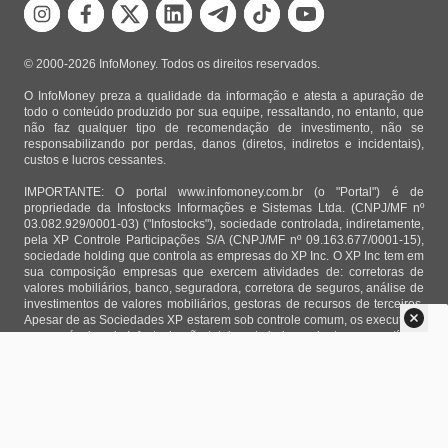
© 2000-2026 InfoMoney. Todos os direitos reservados.
O InfoMoney preza a qualidade da informação e atesta a apuração de
todo o conteúdo produzido por sua equipe, ressaltando, no entanto, que
não faz qualquer tipo de recomendação de investimento, não se
responsabilizando por perdas, danos (diretos, indiretos e incidentais),
custos e lucros cessantes.
IMPORTANTE: O portal www.infomoney.com.br (o "Portal") é de
propriedade da Infostocks Informações e Sistemas Ltda. (CNPJ/MF nº
03.082.929/0001-03) ("Infostocks"), sociedade controlada, indiretamente,
pela XP Controle Participações S/A (CNPJ/MF nº 09.163.677/0001-15),
sociedade holding que controla as empresas do XP Inc. O XP Inc tem em
sua composição empresas que exercem atividades de: corretoras de
valores mobiliários, banco, seguradora, corretora de seguros, análise de
investimentos de valores mobiliários, gestoras de recursos de terceiros.
Apesar de as Sociedades XP estarem sob controle comum, os executivos
responsáveis pela Infostocks são totalmente independentes e as notícias,
matérias e opiniões veiculadas no Portal não são, sob qualquer aspecto,
direcionadas e/ou influenciadas por relatórios de análise produzidos por
áreas técnicas das empresas do XP Inc, nem por decisões comerciais e
de negócio de tais sociedades, sendo produzidos de acordo com o juízo
de valor e as convicções próprias da equipe interna da Infostocks.