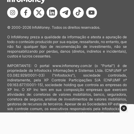
© 2000-2026 InfoMoney. Todos os direitos reservados.
O InfoMoney preza a qualidade da informação e atesta a apuração de
todo o conteúdo produzido por sua equipe, ressaltando, no entanto, que
não faz qualquer tipo de recomendação de investimento, não se
responsabilizando por perdas, danos (diretos, indiretos e incidentais),
custos e lucros cessantes.
IMPORTANTE: O portal www.infomoney.com.br (o "Portal") é de
propriedade da Infostocks Informações e Sistemas Ltda. (CNPJ/MF nº
03.082.929/0001-03) ("Infostocks"), sociedade controlada,
indiretamente, pela XP Controle Participações S/A (CNPJ/MF nº
09.163.677/0001-15), sociedade holding que controla as empresas do
XP Inc. O XP Inc tem em sua composição empresas que exercem
atividades de: corretoras de valores mobiliários, banco, seguradora,
corretora de seguros, análise de investimentos de valores mobiliários,
gestoras de recursos de terceiros. Apesar de as Sociedades XP estarem
sob controle comum, os executivos responsáveis pela Infostocks são
totalmente independentes e as notícias, matérias e opiniões veiculadas
no Portal não são, sob qualquer aspecto, direcionadas e/ou
influenciadas por relatórios de análise produzidos por áreas técnicas
das empresas do XP Inc, nem por decisões comerciais e de negócio de
tais sociedades, sendo produzidos de acordo com o juízo de valor e as